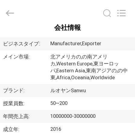
ブ
ル
supplier.
Copyright
©
2020
会社情報
-
家
2026
Luoyang
Sanwu
Manufacturer,Exporter
ビジネスタイプ:
Cable
Co.,
プ
Ltd.,.
All
メイン市場:
北アメリカの,の南アメリ
Rights
カ,Western Europe,東ヨーロッ
ロ
Reserved.
パ,Eastern Asia,東南アジアの,の中
ダ
東,Africa,Oceania,Worldwide
ク
ブランド:
ルオヤンSanwu
ト
50~200
授業員数:
10000000-30000000
年間売上高:
私
2016
成立年: