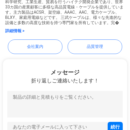
質
科学研究、工業生産、貿易を行うハイテク開発企業であり、世界
Luoyang Sanwu Cable Co.,
33カ国の産業顧客に多様な高品質電線・ケーブルを提供していま
す。主力製品はACSR、架空線、AAAC、AAC、電力ケーブル、
管
Ltd.,
BLXY、家庭用電線などです。 三武ケーブルは、様々な先進的な
設備と多数の高度な技術を持つ専門家を所有しています。完�
理
詳細情報 >
私
会社案内
品質管理
達
に
メッセージ
連
折り返しご連絡いたします！
絡
し
な
さ