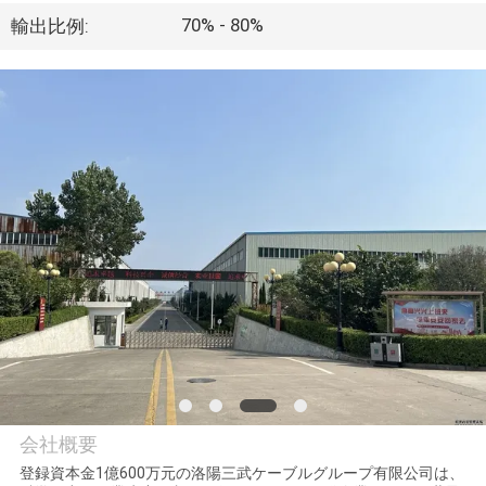
達
70% - 80%
輸出比例:
に
つ
い
て
工
場
旅
行
会社概要
品
登録資本金1億600万元の洛陽三武ケーブルグループ有限公司は、