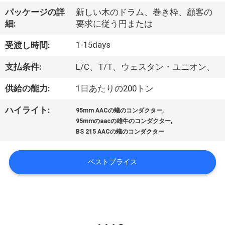
達
パッケージの詳
新しい木のドラム、巻き枠、顧客の
に
細:
要求に従う円または
つ
1-15days
受渡し時間:
い
支払条件:
L/C、T/T、ウェスタン・ユニオン、
て
供給の能力:
1日あたりの200トン
,
ハイライト:
工
95mm AACの蟻のコンダクター
,
95mmのaacの雄牛のコンダクター
場
BS 215 AACの蟻のコンダクター
旅
ベストプライス
行
品