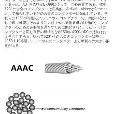
求
クターは、ASTMの指定B-399に従って、同心位置である。標準
6201の合金のコンダクターは商業的にArdival、AldreyかAlmelec
し
として知られている他の合金のコンダクターに類似している。そ
れらは1350の等級のアルミニウム コンダクターで、鋼鉄中心な
な
しで獲得可能なそれより高力頭上式の適用要求の経済的なコンダ
クターのための必要性を満たすために開発された。6201-T81コ
さ
ンダクターと同じ直径の標準的なACSRsの20°CのDCの抵抗はお
よそ同じである。従って6201-T81合金のコンダクターは堅く、
い
1350-H19等級アルミニウムのコンダクターより摩耗への大きい抵
抗がある。
地
図
PRIVACY
POLICY