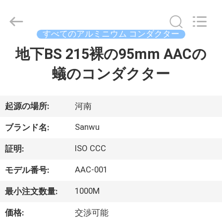
ブ
ル
supplier.
Copyright
すべてのアルミニウム コンダクター
©
2020
-
地下BS 215裸の95mm AACの
家
2026
Luoyang
Sanwu
蟻のコンダクター
Cable
Co.,
プ
Ltd.,.
All
Rights
ロ
Reserved.
起源の場所:
河南
ダ
Sanwu
ブランド名:
ク
ISO CCC
証明:
ト
AAC-001
モデル番号:
1000M
最小注文数量:
私
価格:
交渉可能