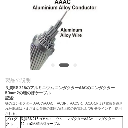
質
管
理
私
達
に
連
製品の説明
良質BS 215のアルミニウム コンダクターAACのコンダクター
絡
50mm2の蟻の裸ケーブル
記述:
し
裸のコンダクター:AACのAAAC、ACSR、AACSR、ACARおよび電流を通さ
れた鋼線はさまざまな等級の電圧の頭上式の送電および配分ラインで、使用
な
される。
プロダ
良質BS 215のアルミニウム コンダクターAACのコンダクター
さ
クト
50mm2の蟻の裸ケーブル