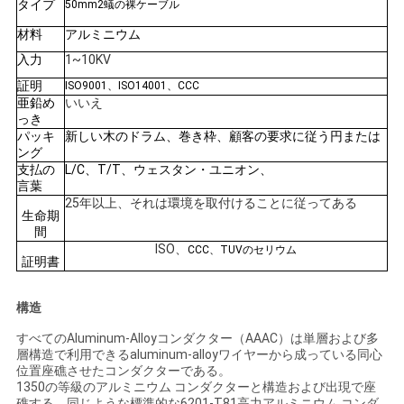
タイプ
50mm2蟻の裸ケーブル
い
材料
アルミニウム
入力
1~10KV
ニ
証明
ISO9001、ISO14001、CCC
亜鉛め
いいえ
っき
ュ
パッキ
新しい木のドラム、巻き枠、顧客の要求に従う円または
ング
ー
支払の
L/C、T/T、ウェスタン・ユニオン、
言葉
ス
25年以上、それは環境を取付けることに従ってある
生命期
間
ISO、
CCC、TUVのセリウム
引
証明書
用
構造
を
すべてのAluminum-Alloyコンダクター（AAAC）は単層および多
層構造で利用できるaluminum-alloyワイヤーから成っている同心
要
位置座礁させたコンダクターである。
1350の等級のアルミニウム コンダクターと構造および出現で座
礁する、同じような標準的な6201-T81高力アルミニウム コンダ