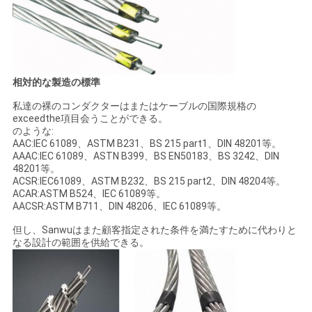
相対的な製造の標準
私達の裸のコンダクターはまたはケーブルの国際規格の
exceedthe項目会うことができる。
のような:
AAC:IEC 61089、ASTM B231、BS 215 part1、DIN 48201等。
AAAC:IEC 61089、ASTN B399、BS EN50183、BS 3242、DIN
48201等。
ACSR:IEC61089、ASTM B232、BS 215 part2、DIN 48204等。
ACAR:ASTM B524、IEC 61089等。
AACSR:ASTM B711、DIN 48206、IEC 61089等。
但し、Sanwuはまた顧客指定された条件を満たすために代わりと
なる設計の範囲を供給できる。