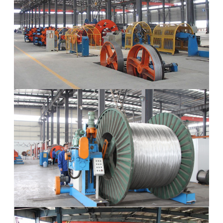
達
に
つ
い
て
工
場
旅
行
品