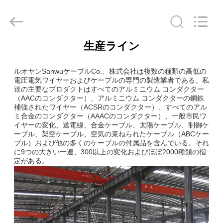
ブ
ル
supplier.
Copyright
©
2020
生産ライン
-
家
2026
Luoyang
Sanwu
ルオヤンSanwuケーブルCo.、株式会社は複数の種類の高低の
Cable
Co.,
電圧電気ワイヤーおよびケーブルの専門の製造業者である。私
プ
Ltd.,.
達の主要なプロダクトはすべてのアルミニウム コンダクター
All
（AACのコンダクター）、アルミニウム コンダクターの鋼鉄
Rights
ロ
Reserved.
補強されたワイヤー（ACSRのコンダクター）、すべてのアル
ミ合金のコンダクター（AAACのコンダクター）、一般市民ワ
ダ
イヤーの変化、送電線、合金ケーブル、太陽ケーブル、制御ケ
ーブル、架空ケーブル、空気の束ねられたケーブル（ABCケー
ブル）および他の多くのケーブルの付属品を含んでいる。それ
ク
に9つの大きい一連、300以上の変化およびほぼ2000種類の指
定がある。
ト
私