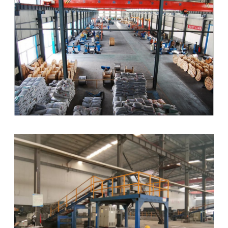
質
管
理
私
達
に
連
絡
し
な
さ