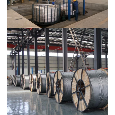
い
ニ
ュ
ー
ス
引
用
を
要