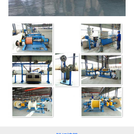
求
し
な
さ
い
地
図
PRIVACY
POLICY