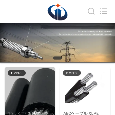
ブ
ル
supplier.
Copyright
©
2020
-
家
2026
Luoyang
Sanwu
Cable
Co.,
プ
Ltd.,.
All
Rights
ロ
Reserved.
ダ
ク
ト
私
ABCケーブル XLPE
10kv XLPE 断熱式上空