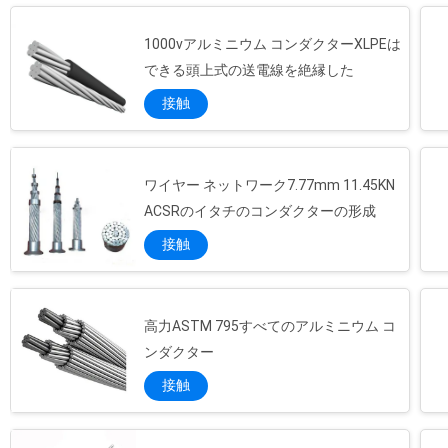
心していただけるよう、厳格に管理されてい
ます。サービス面では、お客様のニーズに焦
1000vアルミニウム コンダクターXLPEは
点を当て、お客様が懸念することを気にか
け、お客様が要求することを要求して、より
できる頭上式の送電線を絶縁した
満足のいくサービスを提供しています。...
接触
ワイヤー ネットワーク7.77mm 11.45KN
ACSRのイタチのコンダクターの形成
接触
高力ASTM 795すべてのアルミニウム コ
ンダクター
接触