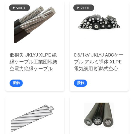
質
管
理
私
低損失 JKLYJ XLPE 絶
0.6/1kV JKLYJ ABCケー
達
縁ケーブル工業団地架
ブル アルミ導体 XLPE
空電力絶縁ケーブル
電気網用 断熱式空心電
に
缆
連
接触
接触
絡
し
な
さ