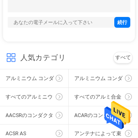
XLPEはポリ塩化ビニールの外装のCU 0.6/1kv LVの送電線を絶縁した
ポリ塩化ビニール カバー固体繊維TW THW LVの送電線
頭上式サービス低下0.6KV 1/0 LVの送電線
自己支持の二次2AWG Triplexサービス ドロップ・ケーブル
伝達鋼鉄テープ装甲4AWG LV送電線
地下1350-H16 3.6/6kVの低電圧の送電線
人気カテゴリ
すべて
構造のための複式アパートのコンダクター1.5sqmm XLPE LVの送電線
アルミニウム コンダ
アルミニウム コンダ
クター ケーブル
クターの鋼鉄は補強
すべてのアルミニウ
すべてのアルミ合金
した
ム コンダクター
のコンダクター
AACSRのコンダクタ
ACARのコンダクタ
ー
ー
ACSR AS
アンテナによって束