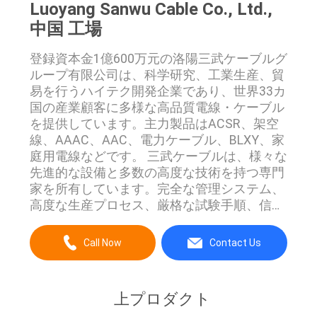
求
Luoyang Sanwu Cable Co., Ltd.,
中国 工場
し
な
登録資本金1億600万元の洛陽三武ケーブルグ
ループ有限公司は、科学研究、工業生産、貿
さ
易を行うハイテク開発企業であり、世界33カ
国の産業顧客に多様な高品質電線・ケーブル
い
を提供しています。主力製品はACSR、架空
線、AAAC、AAC、電力ケーブル、BLXY、家
庭用電線などです。 三武ケーブルは、様々な
地
先進的な設備と多数の高度な技術を持つ専門
家を所有しています。完全な管理システム、
図
高度な生産プロセス、厳格な試験手順、信頼
性の高い製品品質により、IS09001、
IS014001、OHSAS18001、TUV認証、
PRIVACY
Call Now
Contact Us
CCC（中国強制認証）、国家工業生産ライセ
POLICY
ンスなどを次々と取得しています。 品質面で
は、当社が販売するすべての製品がお客様の
上プロダクト
要件を満たし、優れたアフターサービスで安