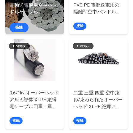
達
PVC PE 電源送電用の
電動送電機用空中バン
に
隔離型空中バンドルケ
ドルケーブル
ーブル
つ
接触
接触
い
て
工
場
旅
0.6/1kv オーバーヘッド
二重 三重 四重 空中束
アルミ導体 XLPE 絶縁
ね/束ねられたオーバー
行
電ケーブル四重二重三
ヘッド XLPE 絶縁アル
重サービスドロップ電
ミニウム ABC ケーブル
線 ABC ケーブル
接触
接触
品