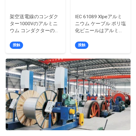
い
架空送電線のコンダク
IEC 61089 Xlpeアルミ
ター1000Vのアルミニ
ニウム ケーブル ポリ塩
ニ
ウム コンダクターの合
化ビニールはアルミニ
金はACARのコンダクタ
ウム コンダクター ケー
ュ
ーを補強した
ブルを絶縁した
接触
接触
ー
ス
引
用
を
要