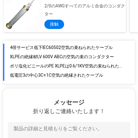
2/0のAWGすべてのアルミ合金のコンダク
ター
接触
4倍サービス低下IEC60502空気の束ねられたケーブル
XLPEの絶縁材LV 600V ABCの空気の束のコンダクター
ポリ塩化ビニールのPE XLPEは0.6/1KV空気の束ねられたケーブルを絶縁した
低電圧3の中心3C+1C空気の絶縁されたケーブル
交流システム600V 1000V XLPE絶縁されたケーブル
質の頭上式伝達は300mm2 XLPEの絶縁されたケーブルを使用した
ポリ塩化ビニールの絶縁材ABC ACSRの頭上式の絶縁されたケーブル
電気適用範囲が広い単心の25mm XLPE絶縁されたケーブル
単一のコンダクター6 AWG 1000V XLPE絶縁されたケーブル
メッセージ
頭上式ABC ASTM 3*6AWG XLPEアルミニウム ケーブル
折り返しご連絡いたします！
ポリ塩化ビニールの十字はポリエチレンによって絶縁された35KV電力ケーブルをつないだ
ABCの低下の空気の束0.6/1Kv XLPEはケーブルを絶縁した
地下の低電圧1.5mm2 2.5mm2 XLPEの送電線