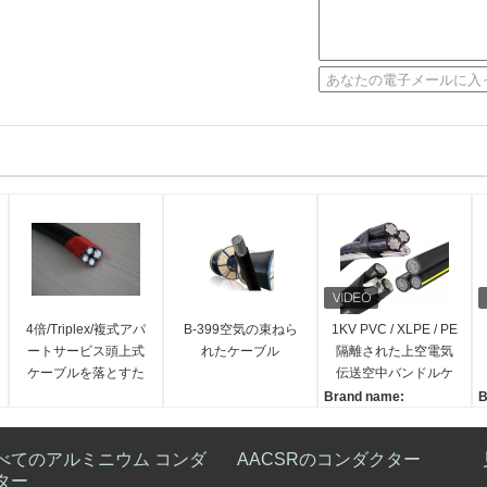
4倍/Triplex/複式アパ
B-399空気の束ねら
1KV PVC / XLPE / PE
ートサービス頭上式
れたケーブル
隔離された上空電気
ケーブルを落とすた
伝送空中バンドルケ
C
め
ーブル
Brand name:
B
Sanwu
S
導体材料:
べてのアルミニウム コンダ
AACSRのコンダクター
アルミニウム,アル合金
ター
断熱材料: