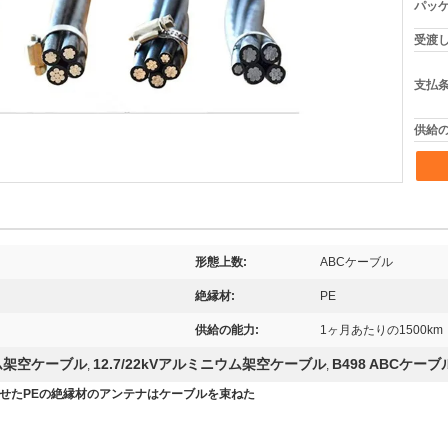
パッケ
受渡し
支払条
供給の
形態上数:
ABCケーブル
絶縁材:
PE
供給の能力:
1ヶ月あたりの1500km
ウム架空ケーブル
12.7/22kVアルミニウム架空ケーブル
B498 ABCケーブ
,
,
礁させたPEの絶縁材のアンテナはケーブルを束ねた