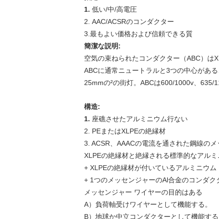
1.
低い/中/高電圧
2. AAC/ACSRのコンダクター
3.最もよい価格および信頼できる質
簡潔な説明:
空気の束ねられたコンダクター（ABC）は
ABCに通常ニュートラルと3つの中心があ
25mmの²の街灯。ABCは600/1000v、
構造:
1.
座礁させたアルミニウム行ない
2. PEまたはXLPEの絶縁材
3. ACSR、AAACの電流を通された鋼線の
XLPEの絶縁材と絶縁される標準的なアル
+ XLPEの絶縁材が付いているアルミニウ
+ 1つのメッセンジャーのAl合金のコンダ
メッセンジャー ワイヤーの目的はある
A）負荷軸受けワイヤーとして機能する。
B）地球か中立コンダクターとして機能する