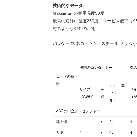
技術的なデータ:
Maksimumの実用温度90度
最高の短絡の温度250度。サービス低下（
村のような郊外の帯電
パッケージ:
木のドラム、スチール ドラム
段階のコンダクター
裸
コードの単
語
Insul。厚
サイズ
座
サ
い（ミ
（AWG）
礁
（A
ル）
AACの中立メッセンジャー
杯上部
6
7
45
6
カキ
4
7
45
4