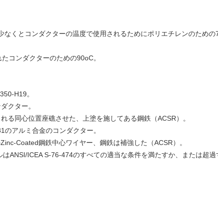
agesまたはより少なくとコンダクターの温度で使用されるためにポリエチレンのた
縁されたコンダクターのための90oC。
50-H19。
ンダクター。
補強される同心位置座礁させた、上塗を施してある鋼鉄（ACSR）。
d 6201-T81のアルミ合金のコンダクター。
Zinc-Coated鋼鉄中心ワイヤー、鋼鉄は補強した（ACSR）。
ANSI/ICEA S-76-474のすべての適当な条件を満たすか、または超