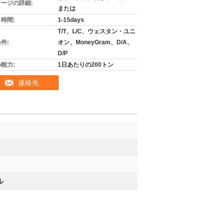
ージの詳細:
または
時間:
1-15days
T/T、L/C、ウェスタン・ユニ
件:
オン、MoneyGram、D/A、
D/P
能力:
1日あたりの200トン
連絡先
ル