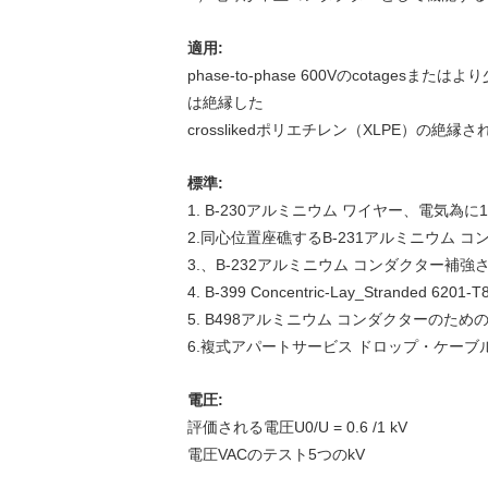
適用:
phase-to-phase 600Vのcot
は絶縁した
crosslikedポリエチレン（XLPE）の絶
標準:
1. B-230アルミニウム ワイヤー、電気為に13
2.同心位置座礁するB-231アルミニウム コ
3.、B-232アルミニウム コンダクター
4. B-399 Concentric-Lay_Strande
5. B498アルミニウム コンダクターのための
6.複式アパートサービス ドロップ・ケーブルは
電圧:
評価される電圧U0/U = 0.6 /1 kV
電圧VACのテスト5つのkV