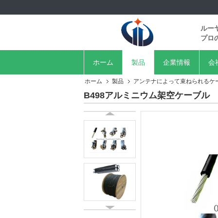
ルー
プロ
ホーム
製品
企業情報
会
ホーム
製品
アンテナによって束ねられるケ
B498アルミニウム架空ケーブル