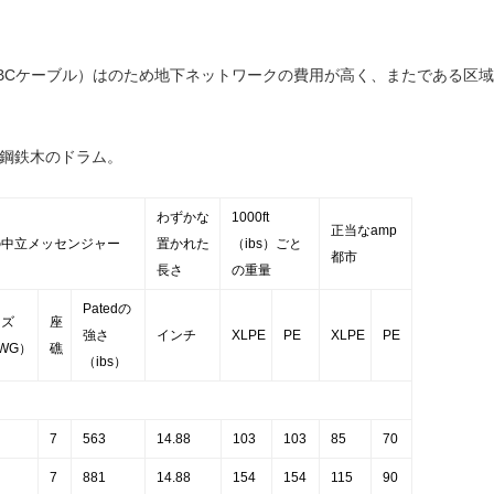
ABCケーブル）はのため地下ネットワークの費用が高く、またである区
か鋼鉄木のドラム。
わずかな
1000ft
正当なamp
の中立メッセンジャー
置かれた
（ibs）ごと
都市
長さ
の重量
Patedの
イズ
座
強さ
インチ
XLPE
PE
XLPE
PE
WG）
礁
（ibs）
7
563
14.88
103
103
85
70
7
881
14.88
154
154
115
90