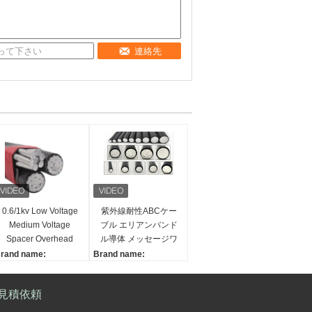
連絡先
0.6/1kv Low Voltage
紫外線耐性ABCケー
Medium Voltage
ブル エリアンバンド
Spacer Overhead
ル導体 メッセージワ
Insulated Line アルミ
イヤー用XLPE隔熱材
rand name:
Brand name:
ニウム 空中バンドル
料 農村電化用
anwu
Sanwu
ケーブル ABCケーブ
導体材料:
導体材料:
見積依頼
ル
Al、Alの合金
アル,アル合金
断熱材料:
断熱材料: