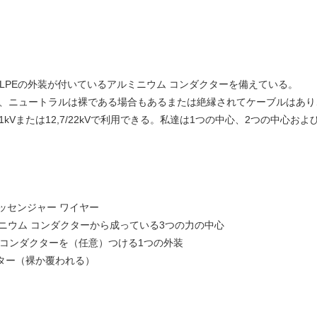
XLPEの外装が付いているアルミニウム コンダクターを備えている。
る、ニュートラルは裸である場合もあるまたは絶縁されてケーブルはあり
635/11kVまたは12,7/22kVで利用できる。私達は1つの中心、2つの中
メッセンジャー ワイヤー
ミニウム コンダクターから成っている3つの力の中心
ム コンダクターを（任意）つける1つの外装
クター（裸か覆われる）