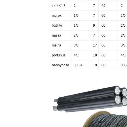
ハマグリ
2
7
45
2
murex
1/0
7
60
1/0
紫斑病
1/0
9
60
1/0
nassa
2/0
7
60
2/0
melita
3/0
17
60
3/0
portunus
4/0
18
60
4/0
nannynose
336.4
19
80
336