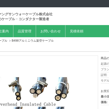
ヤングサンウォーケーブル株式会社
のケーブル・コンダクター製造者
社案内
品質管理
お問い合わせ
見積依頼
ーブル
B498アルミニウム架空ケーブル
商品の
起源の
ブラン
証明:
モデル
お支払
最小注
価格: