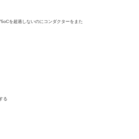
めの75oCを超過しないのにコンダクターをまた
過する