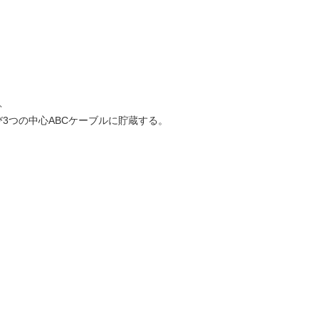
、
心および3つの中心ABCケーブルに貯蔵する。