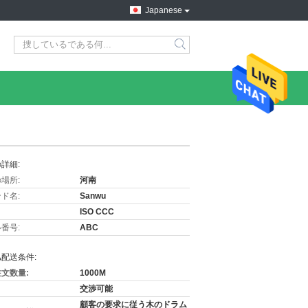
Japanese
詳細:
場所:
河南
ド名:
Sanwu
ISO CCC
番号:
ABC
配送条件:
文数量:
1000M
交渉可能
顧客の要求に従う木のドラム