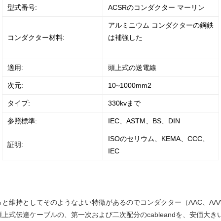
型式番号:
ACSRのコンダクター マーリン
アルミニウム コンダクターの鋼鉄
コンダクター材料:
は補強した
適用:
頭上式の送電線
次元:
10~1000mm2
タイプ:
330kvまで
参照標準:
IEC、ASTM、BS、DIN
ISOのセリウム、KEMA、CCC、
証明:
IEC
維持としてそのようなよい特徴があるのでコンダクター（AAC、AAACお
上式伝達ケーブルの、第一次および二次配分のcableandを、安価大