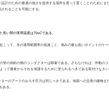
がライン設計のための最適の強さを提供する場所を渡って置くことのために
達成されることを可能にする。
た長い間の実用温度は70oCである。
の起こって、氷の適用範囲率の低速こと、弛みの最も低いポイントのケー
続の管の傾斜の側のコンダクターは顕著である。さもなければ、作動のコ
ofニスによって腐食からそれを保護するために塗られるべきである取付けなさ
てのコンダクターのアークのおろす圧力は同じべきである。地面への交差の建
合もある。