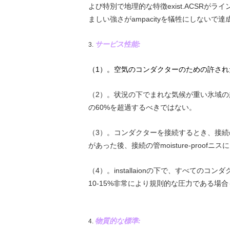
よび特別で地理的な特徴exist.ACSR
ましい強さがampacityを犠牲にしないで
サービス性能:
3.
（1）。空気のコンダクターのための許され
（2）。状況の下でまれな気候が重い氷域
の60%を超過するべきではない。
（3）。コンダクターを接続するとき、接
があった後、接続の管moisture-pro
（4）。installaionの下で、すべ
10-15%非常により規則的な圧力である場
物質的な標準:
4.