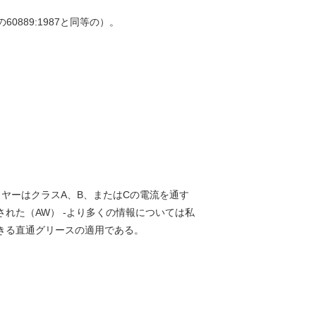
60889:1987と同等の）。
心ワイヤーはクラスA、B、またはCの電流を通す
された（AW） -より多くの情報については私
用できる直通グリースの適用である。