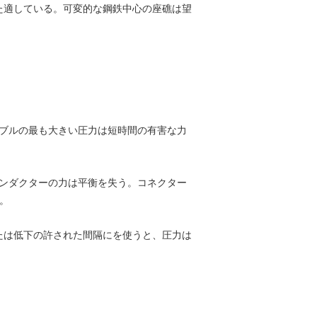
また適している。可変的な鋼鉄中心の座礁は望
ブルの最も大きい圧力は短時間の有害な力
ンダクターの力は平衡を失う。コネクター
い。
物または低下の許された間隔にを使うと、圧力は