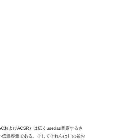
よびACSR）は広くusedas暴露するさ
きい伝達容量である。そしてそれらは川の谷お