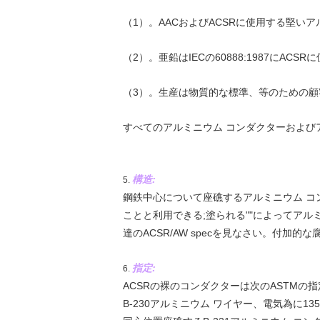
（1）。AACおよびACSRに使用する堅いアルミ
（2）。亜鉛はIECの60888:1987にAC
（3）。生産は物質的な標準、等のための
すべてのアルミニウム コンダクターおよび
構造:
5.
鋼鉄中心について座礁するアルミニウム コンダク
ことと利用できる;塗られる""によってアル
達のACSR/AW specを見なさい。付加
指定:
6.
ACSRの裸のコンダクターは次のASTMの
B-230アルミニウム ワイヤー、電気為に1350