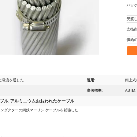
パッケ
受渡し
支払条
供給の
線に電流を通した
適用:
頭上式
参照標準:
ASTM
ブル
アルミニウムおおわれたケーブル
,
コンダクターの鋼鉄マーリン ケーブルを補強した