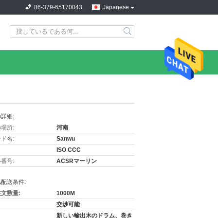
86-379-65170043
Japanese
詳細:
場所:
河南
ド名:
Sanwu
ISO CCC
番号:
ACSRマーリン
配送条件:
文数量:
1000M
交渉可能
新しい輸出木のドラム、巻き