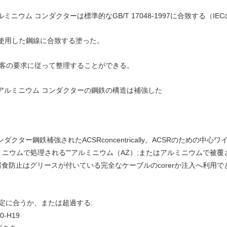
ニウム コンダクターは標準的なGB/T 17048-1997に合致する（IECの
SRに使用した鋼線に合致する塗った。
顧客の要求に従って整理することができる。
アルミニウム コンダクターの鋼鉄の構造は補強した
ター鋼鉄補強されたACSRconcentrically。ACSRのための中
ミニウムで処理される""アルミニウム（AZ）;またはアルミニウムで被覆
的な腐食防止はグリースが付いている完全なケーブルのcorerか注入へ利
指定に合うか、または超過する:
-H19