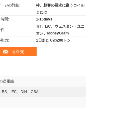
ージの詳細:
枠、顧客の要求に従うコイル
または
時間:
1-15days
T/T、L/C、ウェスタン・ユニ
件:
オン、MoneyGram
能力:
1日あたりの200トン
連絡先
の送電線
、BS、IEC、DIN、CSA