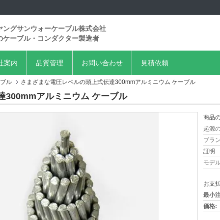
ヤングサンウォーケーブル株式会社
のケーブル・コンダクター製造者
社案内
品質管理
お問い合わせ
見積依頼
ーブル
さまざまな電圧レベルの頭上式伝達300mmアルミニウム ケーブル
300mmアルミニウム ケーブル
商品の
起源の
ブラン
証明:
モデル
お支払
最小注
価格: