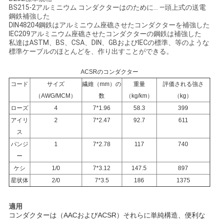
BS215-2アルミニウム コンダクターはのために… —頭上式の送電
い
鋼鉄補強した
DIN48204鋼鉄はアルミニウム座礁させたコンダクターを補強した
IEC209アルミニウム座礁させたコンダクターの鋼鉄は補強した
私達はASTM、BS、CSA、DIN、GBおよびIECの標準、等のような
ニ
標準ケーブルのほとんどを、作り出すことができる。
ュ
ACSRのコンダクター
コード
サイズ
繊維（mm）の
重量
評価される強さ
ー
（AWG/MCM）
数
（kg/km）
（kg）
ス
ローズ
4
7*1.96
58.3
399
アイリ
2
7*2.47
92.7
611
ス
引
パンジ
1
7*2.78
117
740
ー
用
ケシ
1/0
7*3.12
147.5
897
を
星状体
2/0
7*3.5
186
1375
要
適用
コンダクターは（AACおよびACSR）それらに単純構造、便利な