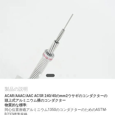
質
管
理
私
達
に
連
絡
製品の説明
し
ACAR/AAAC/AAC ACSR 240/40のmm2ウサギのコンダクターの
頭上式アルミニウム裸のコンダクター
な
物質的な標準:
同心位置座礁アルミニウム1350のコンダクターのためのASTM-
さ
B232標準規格