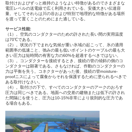
求
取付けおよびずっと維持のようなよい特徴があるのでさまざまな
電圧レベルの送電線で広く利用されている、安価大きい伝達容
し
量。そしてそれらは川の谷および特別で地理的な特徴がある場所
を渡って置くことのためにまた適している。
な
サービス性能:
（1）。空気のコンダクターのための許された長い間の実用温度
さ
は70℃である。
（2）。状況の下でまれな気候が重い氷域の起こって、氷の適用
い
範囲率の低速こと、弛みの最も低いポイントのケーブルの最も大
きい圧力は短時間の有害な力の60%を超過するべきではない。
（3）。コンダクターを接続するとき、接続の管の傾斜の側のコ
ンダクターは顕著である。さもなければ、作動のコンダクターの
地
力は平衡を失う。コネクターがあった後、接続の管moisture-
proofニスによって腐食からそれを保護するために塗られるべきで
図
ある取付けなさい。
（4）。取付けの下で、すべてのコンダクターのアークのおろす
圧力は同じべきである。地面への交差の建物または低下の許され
た間隔にを使うと、圧力は10-15%非常により規則的な圧力であ
PRIVACY
る場合もある。
POLICY