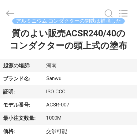
ブ
ル
supplier.
Copyright
アルミニウム コンダクターの鋼鉄は補強した
©
2020
-
質のよい販売ACSR240/40の
家
2026
Luoyang
Sanwu
コンダクターの頭上式の塗布
Cable
Co.,
プ
Ltd.,.
All
Rights
ロ
Reserved.
起源の場所:
河南
ダ
Sanwu
ブランド名:
ク
ISO CCC
証明:
ト
ACSR-007
モデル番号:
1000M
最小注文数量:
私
価格:
交渉可能