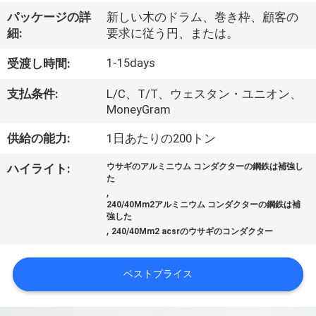
達
パッケージの詳
新しい木のドラム、巻き枠、顧客の
に
細:
要求に従う円、または。
つ
1-15days
受渡し時間:
い
支払条件:
L/C、T/T、ウェスタン・ユニオン、
て
MoneyGram
供給の能力:
1日あたりの200トン
工
ハイライト:
ウサギのアルミニウム コンダクターの鋼鉄は補強し
た
場
,
240/40Mm2アルミニウム コンダクターの鋼鉄は補
旅
強した
,
240/40Mm2 acsrのウサギのコンダクター
行
ベストプライス
品