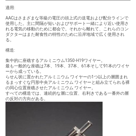
求
適用:
し
AACはさまざまな等級の電圧の頭上式の送電および配分ラインで
な
使用した。主に間隔が短いおよびサポート一緒により近い使用さ
れる電気の移動のために都会で。それから離れて、これらのコン
ダクターはまた耐食性の特性のために沿岸地域で広く使用され
さ
る。
い
構造:
集中的に座礁するアルミニウム1350-H19ワイヤー。
最も一般的な座礁は7本、19本、37本、61本そして91本のワイヤ
地
ーから成っている。
らせん状に置かれたアルミニウム ワイヤーの1つ以上の層囲まれ
図
るまっすぐな円形中央アルミニウム ワイヤーと組み立てられる裸
の同心位置座礁させたアルミニウム ワイヤー。
すべての構造では、連続的な層に位置、右利きである一番外の層
の反対の方向がある。
PRIVACY
POLICY