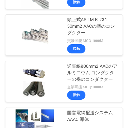
接触
頭上式ASTM B-231
50mm2 AACの蟻のコン
ダクター
交渉可能 MOQ:1000M
接触
送電線800mm2 AACのア
ルミニウム コンダクタ
ーの裸のコンダクター
交渉可能 MOQ:1000M
接触
国営電網配送システム
AAAC 導体