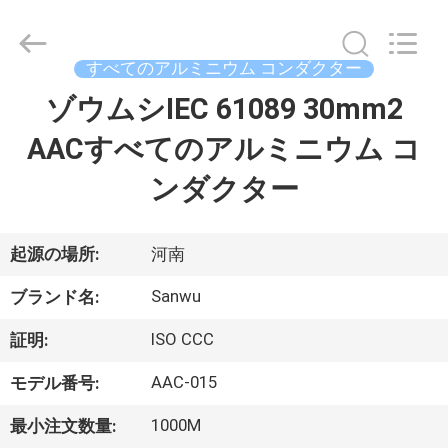
ブ
ル
supplier.
Copyright
すべてのアルミニウム コンダクター
©
2020
-
ゾウムシIEC 61089 30mm2
家
2026
Luoyang
Sanwu
AACすべてのアルミニウム コ
Cable
Co.,
プ
Ltd.,.
ンダクター
All
Rights
ロ
Reserved.
ダ
起源の場所:
河南
ク
Sanwu
ブランド名:
ト
ISO CCC
証明:
AAC-015
モデル番号:
私
1000M
最小注文数量: