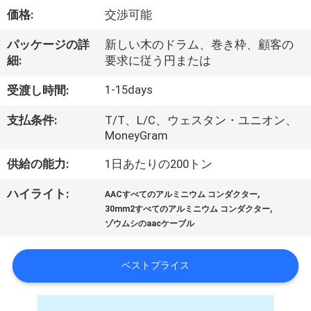
達
価格:
交渉可能
に
パッケージの詳
新しい木のドラム、巻き枠、顧客の
つ
細:
要求に従う円または
い
1-15days
受渡し時間:
て
支払条件:
T/T、L/C、ウェスタン・ユニオン、
MoneyGram
工
供給の能力:
1日あたりの200トン
場
,
ハイライト:
AACすべてのアルミニウム コンダクター
,
旅
30mm2すべてのアルミニウム コンダクター
ゾウムシのaacケーブル
行
ベストプライス
品