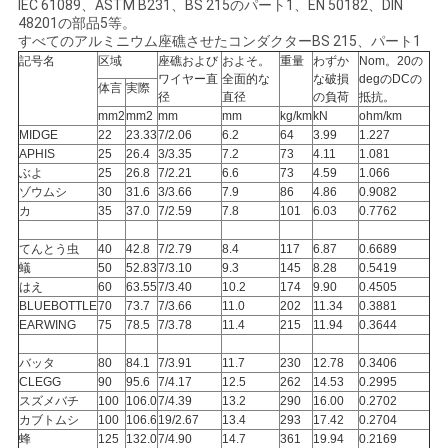
IEC 61089、ASTM B231、BS 215のパート1、EN 50182、DIN
48201の部品5等。
い
すべてのアルミニウム座礁させたコンダクターBS 215、パート1
記号名
区域
座礁および
およそ。
重量
わずか
Nom。20の
ワイヤー直
全面的な
な破損
degのDCの
体言
実際
ニ
径
直径
の負荷
抵抗。
mm2
mm2
mm
mm
kg/km
kN
ohm/km
ュ
MIDGE
22
23.33
7/2.06
6.2
64
3.99
1.227
APHIS
25
26.4
3/3.35
7.2
73
4.11
1.081
ぶよ
25
26.8
7/2.21
6.6
73
4.59
1.066
ー
ゾウムシ
30
31.6
3/3.66
7.9
86
4.86
0.9082
カ
35
37.0
7/2.59
7.8
101
6.03
0.7762
ス
てんとう虫
40
42.8
7/2.79
8.4
117
6.87
0.6689
蟻
50
52.83
7/3.10
9.3
145
8.28
0.5419
引
はえ
60
63.55
7/3.40
10.2
174
9.90
0.4505
BLUEBOTTLE
70
73.7
7/3.66
11.0
202
11.34
0.3881
用
EARWING
75
78.5
7/3.78
11.4
215
11.94
0.3644
バッタ
80
84.1
7/3.91
11.7
230
12.78
0.3406
を
CLEGG
90
95.6
7/4.17
12.5
262
14.53
0.2995
スズメバチ
100
106.0
7/4.39
13.2
290
16.00
0.2702
要
カブトムシ
100
106.6
19/2.67
13.4
293
17.42
0.2704
蜂
125
132.0
7/4.90
14.7
361
19.94
0.2169