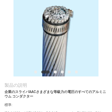
質
管
理
私
達
に
連
絡
製品の説明
し
企業のスライバAACさまざまな等級力の電圧のすべてのアルミニ
ウム コンダクター
な
標準:
さ