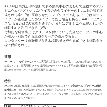
い
AACSRは高力上塗を施してある鋼鉄中心のまわりで座礁するアル
ミニウム-マグネシウム-ケイ素の合金ワイヤーの1つ以上の層で構
成される集中的に座礁させたコンダクターである。中心は単一ワ
イヤーか座礁させた多ワイヤーである場合もある。AACSRはクラ
ニ
スA、BまたはCの電流を通すか、またはアルミニウム覆われたの
鋼鉄中心と利用できる（AW）。
付加的な腐食防止はグリースが付いている完全なケーブルの中心
ュ
か注入へ利用できる直通グリースの適用である。
コンダクターは非返却できる木/鋼鉄巻き枠か返却できる鋼鉄巻き
ー
枠で供給される。
ス
適用
AACSRのコンダクターは
すべての実用的な伝達タワーの使用、および他の構造のためにま
た適している。超高電圧（EHV）送電線からのACSRとして私用前提の配分または利用の電
引
圧のsub-serviceスパンへの適用範囲同様に好む。
用
特性
AACSRに
経済、確実性および重量比率に強さのために
（アルミ合金のコンダクターの鋼鉄
を
は補強した
）長い人事記録がまたある。鋼鉄中心の強さのアルミニウムの結合された軽量お
よび高い伝導性はACSRとしてのようなとしてあらゆる代わりより高圧、より少ない弛みお
要
よび長いスパンを可能にする。
名前
AACSRのコンダクター