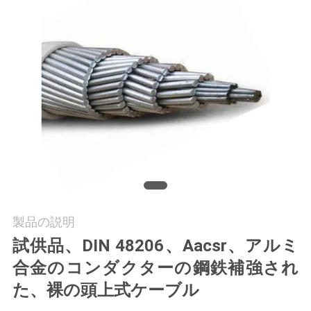
質
管
理
私
達
に
連
絡
製品の説明
試供品、DIN 48206、Aacsr、アルミ
し
合金のコンダクターの鋼鉄補強され
な
た、裸の頭上式ケーブル
さ