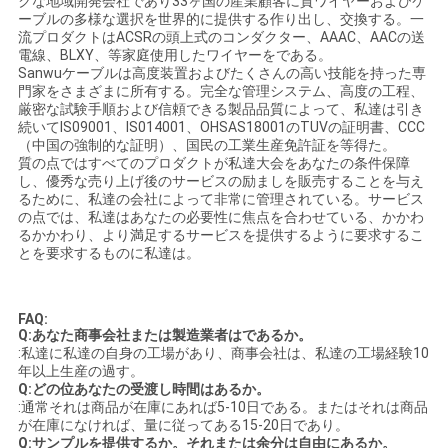
クな地域開発会社であり33ヶ国の産業顧客に質ワイヤーおよびケ
ーブルの多様な選択を世界的に提供する作り出し、交換する。一
流プロダクトはACSRの頭上式のコンダクター、AAAC、AACの送
電線、BLXY、等家庭使用したワイヤーをである。
Sanwuケーブルは高度装置およびたくさんの高い技能を持った専
門家をさまざまに所有する。完全な管理システム、高度の工程、
厳密な試験手順および信頼できる製品品質によって、私達は引き
続いてIS09001、IS014001、OHSAS18001のTUVの証明書、CCC
（中国の強制的な証明）、国民の工業生産免許証を等得た。
質の点ではすべてのプロダクトが私達大会をあなたの条件保障
し、優秀な売り上げ後のサービスの励ましを販売することを与え
るために、私達の会社によって非常に管理されている。サービス
の点では、私達はあなたの必要性に焦点を合わせている、かかわ
るかかわり、より満足するサービスを提供するように要求するこ
とを要求するものに私達は。
FAQ:
Q:あなた商事会社または製造業者はであるか。
:私達に私達の自身の工場があり、商事会社は、私達の工場経験10
年以上生産の過す。
Q:どの位あなたの受渡し時間はあるか。
:通常それは商品が在庫にあれば5-10日である。またはそれは商品
が在庫になければ、量に従ってある15-20日であり。
Q:サンプルを提供するか。それまたは余分は自由にあるか。