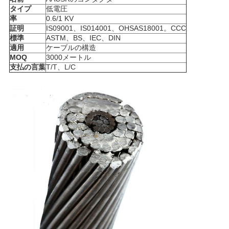
求
タイプ
低電圧
率
0.6/1 KV
し
証明
IS09001、IS014001、OHSAS18001。CCC
標準
ASTM、BS、IEC、DIN
な
適用
ケーブルの構造
MOQ
3000メートル
さ
支払の言葉
T/T、L/C
い
地
図
PRIVACY
POLICY