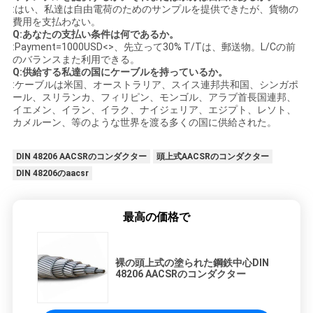
:はい、私達は自由電荷のためのサンプルを提供できたが、貨物の
費用を支払わない。
Q:あなたの支払い条件は何であるか。
:Payment=1000USD<>、先立って30% T/Tは、郵送物。L/Cの前
のバランスまた利用できる。
Q:供給する私達の国にケーブルを持っているか。
:ケーブルは米国、オーストラリア、スイス連邦共和国、シンガポ
ール、スリランカ、フィリピン、モンゴル、アラブ首長国連邦、
イエメン、イラン、イラク、ナイジェリア、エジプト、レソト、
カメルーン、等のような世界を渡る多くの国に供給された。
DIN 48206 AACSRのコンダクター
頭上式AACSRのコンダクター
DIN 48206のaacsr
最高の価格で
裸の頭上式の塗られた鋼鉄中心DIN
48206 AACSRのコンダクター