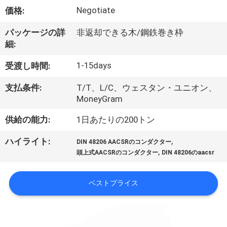
達
Negotiate
価格:
に
パッケージの詳
非返却できる木/鋼鉄巻き枠
つ
細:
い
1-15days
受渡し時間:
て
支払条件:
T/T、L/C、ウェスタン・ユニオン、
MoneyGram
工
供給の能力:
1日あたりの200トン
場
,
ハイライト:
DIN 48206 AACSRのコンダクター
,
旅
頭上式AACSRのコンダクター
DIN 48206のaacsr
行
ベストプライス
品