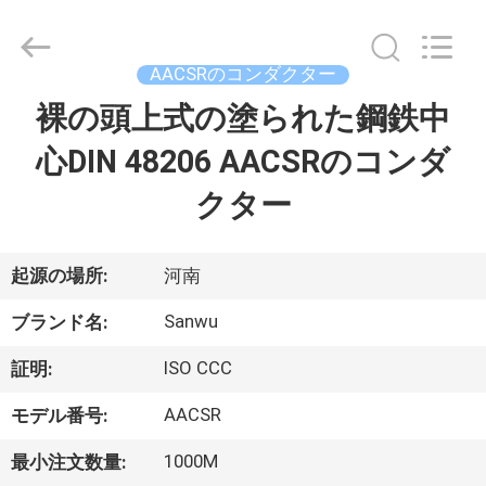
ブ
ル
supplier.
Copyright
AACSRのコンダクター
©
2020
-
裸の頭上式の塗られた鋼鉄中
家
2026
Luoyang
Sanwu
心DIN 48206 AACSRのコンダ
Cable
Co.,
プ
Ltd.,.
クター
All
Rights
ロ
Reserved.
ダ
起源の場所:
河南
ク
Sanwu
ブランド名:
ト
ISO CCC
証明:
AACSR
モデル番号:
私
1000M
最小注文数量: