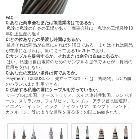
FAQ:
Q:あなた商事会社または製造業者はであるか。
:私達に私達の自身の工場があり、商事会社は、私達の工場経験10
年以上生産の過す。
Q:どの位あなたの受渡し時間はあるか。
:通常それは商品が在庫にあれば5-10日である。またはそれは商品
が在庫になければ、量に従ってある15-20日であり。
Q:サンプルを提供するか。それまたは余分は自由にあるか。
:はい、私達は自由電荷のためのサンプルを提供できたが、貨物の
費用を支払わない。
Q:あなたの支払い条件は何であるか。
:Payment=1000USD<>、先立って30% T/Tは、郵送物。L/Cの前
のバランスまた利用できる。
Q:供給する私達の国にケーブルを持っているか。
:ケーブルは米国、オーストラリア、スイス連邦共和国、シンガポ
ール、スリランカ、フィリピン、モンゴル、アラブ首長国連邦、
イエメン、イラン、イラク、ナイジェリア、エジプト、レソト、
カメルーン、等のような世界を渡る多くの国に供給された。