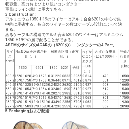
求
収容量、高力およびより低いコンダクター
重量はライン設計に重大である。
し
3.Construction:
アルミニウム1350-H19のワイヤーはアルミ合金6201の中心で集
な
中的に座礁する。各自のワイヤーの数はケーブル設計によって決
まる。
さ
あるケーブルの構造でアルミ合金6201のワイヤーはアルミニウム
1350-H19中の層で配ることができる。
ASTMのサイズのACARの（6201の）コンダクターの4.Part。
い
サイ
No.& Dia.を座礁させ
横断面区域（正方
わずか
わずかな重量
評価
ズ
る（。）
形。）
なコン
（Lbs/1000FT）
れる
Kcmil
ダクタ
さ
地
ーDia.
（Lbs
1350
6201
1350
6201
合計
（。）
503.6
15*0.1628
4*0.1628
0.3122
0.0833
0.3955
0.814
473
1050
図
587.2
15*0.1758
4*0.1758
0.3644
0.0971
0.4612
0.879
551
1220
649.5
18*0.1325
19*0.1325
0.2482
0.2620
0.5102
0.927
608
1660
653.1
12*0.1854
7*0.1854
0.3240
0.1890
0.5130
0.927
612
1540
739.8
18*0.1414
19*0.1414
0.2827
0.2983
0.5810
0.990
693
1880
PRIVACY
853.7
30*0.1519
7*0.1519
0.5437
0.1268
0.6705
1.063
801
1750
853.7
24*0.1519
13*0.1519
0.4349
0.2356
0.6705
1.063
800
1930
POLICY
927.2
24*0.1583
13*0.1583
0.4723
0.2559
0.7282
1.108
869
2090
5.Packagingおよび配達: