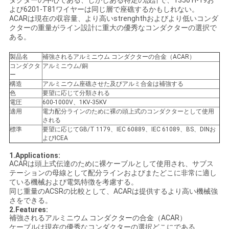
ダクターの中心である、しかしある特定の設計で、1350 H-19お
よび6201-T81ワイヤーは同じ層で座礁するかもしれない。
い
ACARは現在の収容量、より高いstrenghthおよびより低いコンダ
クターの重量がライン設計に重大の優秀なコンダクターの選択で
ある。
ニ
製品名
補強されるアルミニウム コンダクターの合金（ACAR）
コンダクタ
アルミニウム/銅
ュ
ー
構造
アルミニウム座礁させた及びアルミ合金は補強する
ー
色
要望に応じて分類される
電圧
600-1000V、1KV-35KV
ス
適用
電力配分ラインのために裸の頭上式のコンダクターとして使用
される
標準
要望に応じてGB/T 1179、IEC 60889、IEC 61089、BS、DINお
よびICEA
引
1.Applications:
ACARは頭上式伝達のために裸ケーブルとして使用され、サブス
用
テーションの母線として配分ラインおよびまたどこに非常に適し
ている機械および電気特徴を考慮する。
を
同じ重量のACSRの比較として、ACARは提供するより高い機械強
さをできる。
要
2.Features:
補強されるアルミニウム コンダクターの合金（ACAR）
ケーブルは現在の優秀なコンダクターの選択どこにである