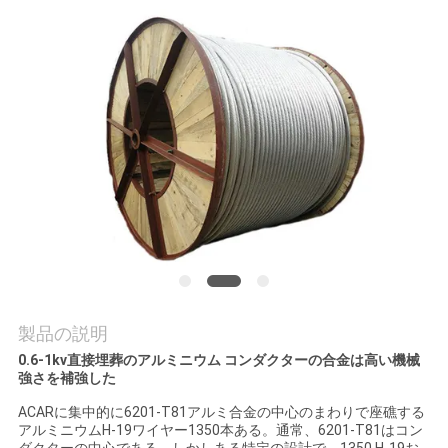
質
管
理
私
達
に
連
絡
製品の説明
し
0.6-1kv直接埋葬のアルミニウム コンダクターの合金は高い機械
強さを補強した
な
ACARに集中的に6201-T81アルミ合金の中心のまわりで座礁する
アルミニウムH-19ワイヤー1350本ある。通常、6201-T81はコン
さ