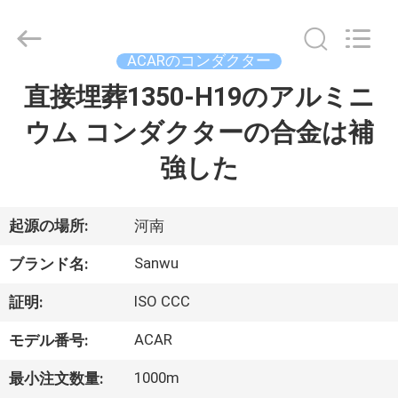
ブ
ル
supplier.
Copyright
ACARのコンダクター
©
2020
-
直接埋葬1350-H19のアルミニ
家
2026
Luoyang
Sanwu
ウム コンダクターの合金は補
Cable
Co.,
プ
Ltd.,.
強した
All
Rights
ロ
Reserved.
ダ
起源の場所:
河南
ク
Sanwu
ブランド名:
ト
ISO CCC
証明:
ACAR
モデル番号:
私
1000m
最小注文数量: