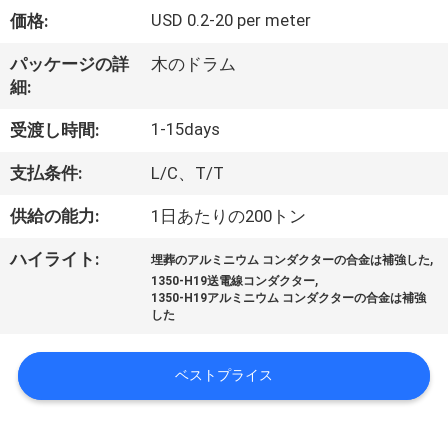
達
USD 0.2-20 per meter
価格:
に
パッケージの詳
木のドラム
つ
細:
い
1-15days
受渡し時間:
て
支払条件:
L/C、T/T
供給の能力:
1日あたりの200トン
工
,
ハイライト:
場
埋葬のアルミニウム コンダクターの合金は補強した
,
1350-H19送電線コンダクター
1350-H19アルミニウム コンダクターの合金は補強
旅
した
行
ベストプライス
品