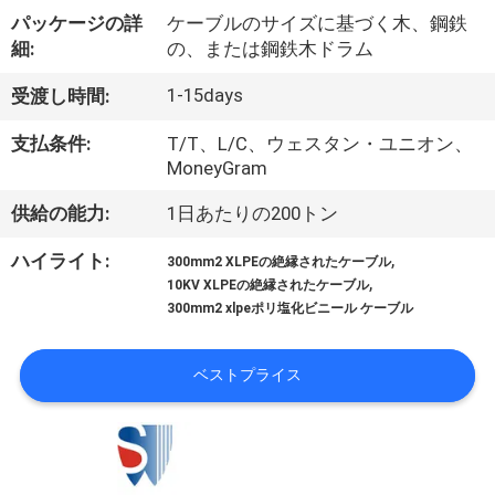
達
パッケージの詳
ケーブルのサイズに基づく木、鋼鉄
に
細:
の、または鋼鉄木ドラム
つ
1-15days
受渡し時間:
い
支払条件:
T/T、L/C、ウェスタン・ユニオン、
MoneyGram
て
供給の能力:
1日あたりの200トン
工
,
ハイライト:
300mm2 XLPEの絶縁されたケーブル
,
10KV XLPEの絶縁されたケーブル
場
300mm2 xlpeポリ塩化ビニール ケーブル
旅
ベストプライス
行
品