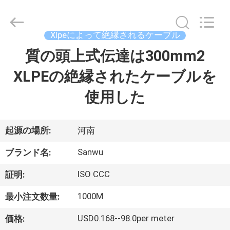
ブ
ル
supplier.
Copyright
Xlpeによって絶縁されるケーブル
©
2020
-
質の頭上式伝達は300mm2
家
2026
Luoyang
Sanwu
XLPEの絶縁されたケーブルを
Cable
Co.,
プ
Ltd.,.
使用した
All
Rights
ロ
Reserved.
ダ
起源の場所:
河南
ク
Sanwu
ブランド名:
ト
ISO CCC
証明:
1000M
最小注文数量:
私
USD0.168--98.0per meter
価格: