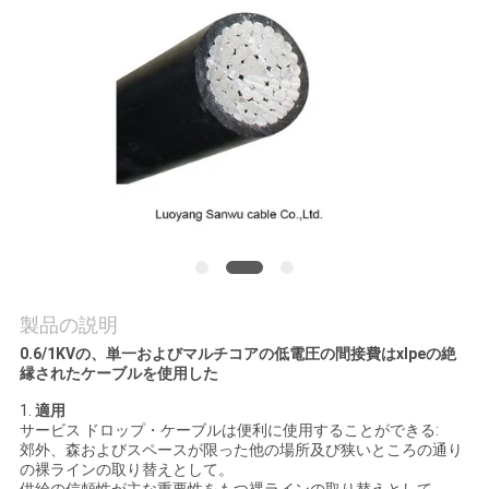
質
管
理
私
達
に
連
製品の説明
絡
0.6/1KVの、単一およびマルチコアの低電圧の間接費はxlpeの絶
縁されたケーブルを使用した
し
1.
適用
な
サービス ドロップ・ケーブルは便利に使用することができる:
郊外、森およびスペースが限った他の場所及び狭いところの通り
の裸ラインの取り替えとして。
さ