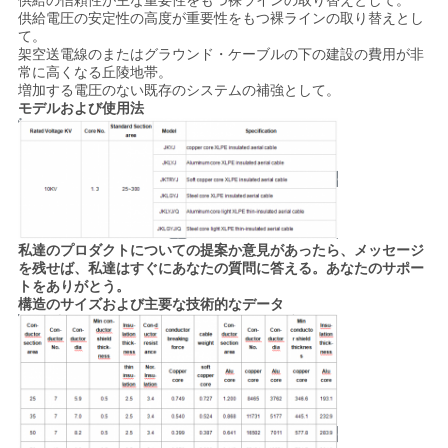
供給の信頼性が主な重要性をもつ裸ラインの取り替えとして。
供給電圧の安定性の高度が重要性をもつ裸ラインの取り替えとし
い
て。
架空送電線のまたはグラウンド・ケーブルの下の建設の費用が非
常に高くなる丘陵地帯。
増加する電圧のない既存のシステムの補強として。
ニ
モデルおよび使用法
ュ
ー
ス
私達のプロダクトについての提案か意見があったら、メッセージ
を残せば、私達はすぐにあなたの質問に答える。あなたのサポー
引
トをありがとう。
構造のサイズおよび主要な技術的なデータ
用
を
要