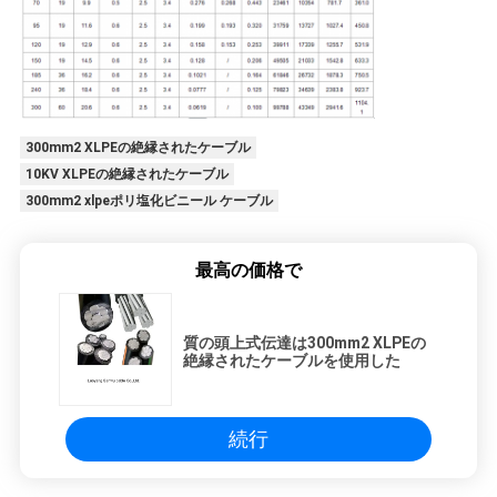
求
し
な
さ
300mm2 XLPEの絶縁されたケーブル
い
10KV XLPEの絶縁されたケーブル
300mm2 xlpeポリ塩化ビニール ケーブル
地
最高の価格で
図
質の頭上式伝達は300mm2 XLPEの
絶縁されたケーブルを使用した
PRIVACY
POLICY
続行