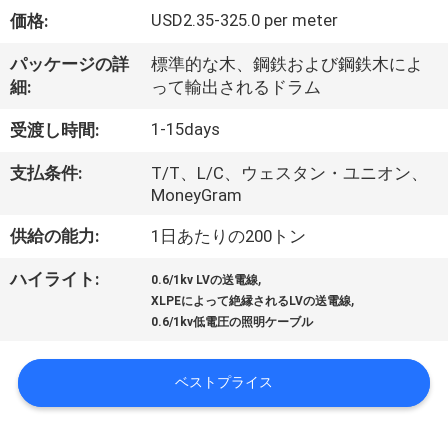
達
USD2.35-325.0 per meter
価格:
に
パッケージの詳
標準的な木、鋼鉄および鋼鉄木によ
つ
細:
って輸出されるドラム
い
1-15days
受渡し時間:
て
支払条件:
T/T、L/C、ウェスタン・ユニオン、
MoneyGram
工
供給の能力:
1日あたりの200トン
場
,
ハイライト:
0.6/1kv LVの送電線
,
旅
XLPEによって絶縁されるLVの送電線
0.6/1kv低電圧の照明ケーブル
行
ベストプライス
品