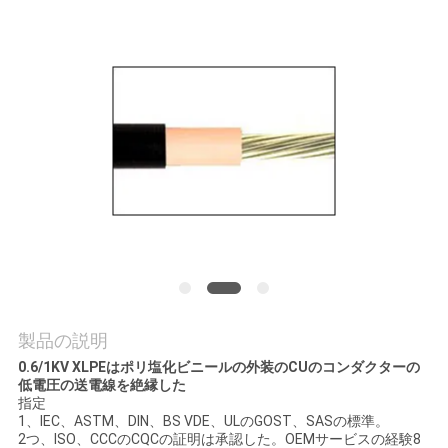
質
管
理
私
達
に
連
絡
製品の説明
し
0.6/1KV XLPEはポリ塩化ビニールの外装のCUのコンダクターの
低電圧の送電線を絶縁した
な
指定
1、IEC、ASTM、DIN、BS VDE、ULのGOST、SASの標準。
さ
2つ、ISO、CCCのCQCの証明は承認した。OEMサービスの経験8