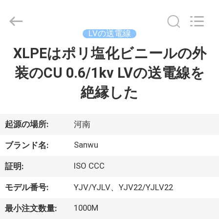
ブ
ル
supplier.
Copyright
LVの送電線
©
2020
-
XLPEはポリ塩化ビニールの外
家
2026
Luoyang
Sanwu
装のCU 0.6/1kv LVの送電線を
Cable
Co.,
プ
Ltd.,.
絶縁した
All
Rights
ロ
Reserved.
ダ
起源の場所:
河南
ク
Sanwu
ブランド名:
ト
ISO CCC
証明:
モデル番号:
YJV/YJLV、YJV22/YJLV22
私
1000M
最小注文数量: