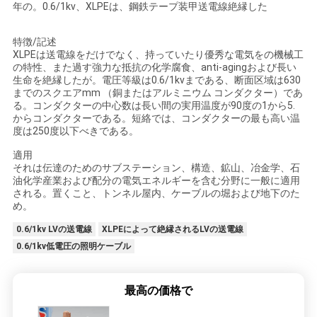
年の。0.6/1kv、XLPEは、鋼鉄テープ装甲送電線絶縁した
い
特徴/記述
XLPEは送電線をだけでなく、持っていたり優秀な電気をの機械工
ニ
の特性、また過す強力な抵抗の化学腐食、anti-agingおよび長い
生命を絶縁したが。電圧等級は0.6/1kvまである、断面区域は630
までのスクエアmm （銅またはアルミニウム コンダクター）であ
ュ
る。コンダクターの中心数は長い間の実用温度が90度の1から5.
からコンダクターである。短絡では、コンダクターの最も高い温
ー
度は250度以下べきである。
ス
適用
それは伝達のためのサブステーション、構造、鉱山、冶金学、石
油化学産業および配分の電気エネルギーを含む分野に一般に適用
される。置くこと、トンネル屋内、ケーブルの堀および地下のた
引
め。
用
0.6/1kv LVの送電線
XLPEによって絶縁されるLVの送電線
0.6/1kv低電圧の照明ケーブル
を
要
最高の価格で