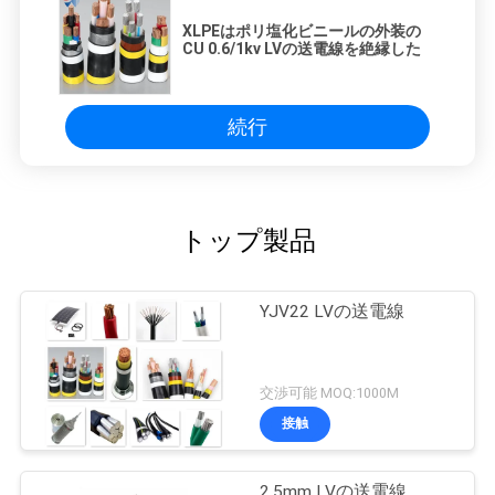
求
XLPEはポリ塩化ビニールの外装の
し
CU 0.6/1kv LVの送電線を絶縁した
な
続行
さ
い
トップ製品
地
図
YJV22 LVの送電線
PRIVACY
交渉可能 MOQ:1000M
POLICY
接触
2.5mm LVの送電線