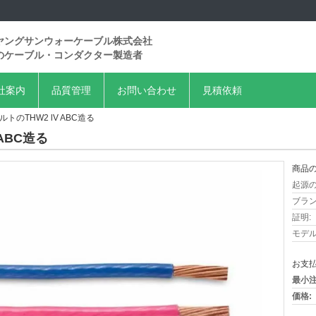
ヤングサンウォーケーブル株式会社
のケーブル・コンダクター製造者
社案内
品質管理
お問い合わせ
見積依頼
トのTHW2 lV ABC造る
ABC造る
商品の
起源の
ブラン
証明:
モデル
お支払
最小注
価格: