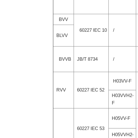
BVV
60227 IEC 10
/
BLVV
BVVB
JB/T 8734
/
H03VV-F
RVV
60227 IEC 52
H03VVH2-
F
H05VV-F
60227 IEC 53
H05VVH2-