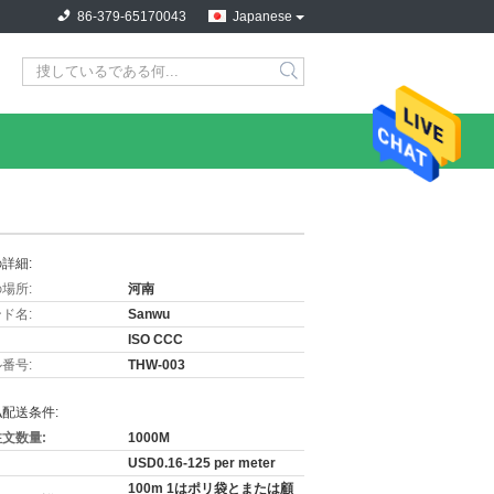
86-379-65170043
Japanese
詳細:
場所:
河南
ド名:
Sanwu
ISO CCC
番号:
THW-003
配送条件:
文数量:
1000M
USD0.16-125 per meter
100m 1はポリ袋とまたは顧