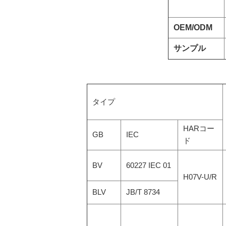
OEM/ODM
サンプル
タイプ
HARコー
GB
IEC
ド
BV
60227 IEC 01
H07V-U/R
BLV
JB/T 8734