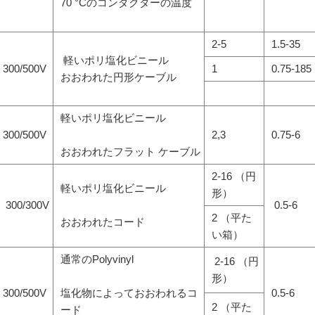
70 °Cのコンダクターの温度
2-5
1.5-35
軽いポリ塩化ビニール
300/500V
1
0.75-185
おおわれた円形ケーブル
軽いポリ塩化ビニール
300/500V
2,3
0.75-6
おおわれたフラット ケーブル
2-16 （円
軽いポリ塩化ビニール
形）
300/300V
0.5-6
2 （平た
おおわれたコード
い箱）
通常のPolyvinyl
2-16 （円
形）
300/500V
塩化物によっておおわれるコ
0.5-6
2 （平た
ード