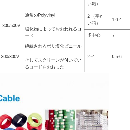
い箱）
通常のPolyvinyl
2 （平た
1.0-4
い箱）
300/500V
塩化物によっておおわれるコ
多中心
/
ード
絶縁されるポリ塩化ビニール
300/300V
2~4
0.5-6
そしてスクリーンが付いてい
るコードをおおった