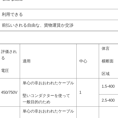
利用できる
前払いされる自由な、貨物運賃か交渉
体言
評価され
る
適用
中心
横断面
電圧
区域
単心の非おおわれたケーブル
1.5-400
450/750V
1
堅いコンダクターを使って
2.5-400
一般目的のため
単心の非おおわれたケーブル