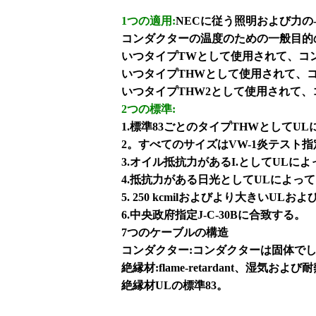
1つの適用:
NECに従う照明および力の
コンダクターの温度のための一般目的
いつタイプTWとして使用されて、コン
いつタイプTHWとして使用されて、コ
いつタイプTHW2として使用されて、
2つの標準:
1.標準83ごとのタイプTHWとしてU
2。すべてのサイズはVW-1炎テスト
3.オイル抵抗力があるI.としてULに
4.抵抗力がある日光としてULによって
5. 250 kcmilおよびより大きいU
6.中央政府指定J-C-30Bに合致する。
7つのケーブルの構造
コンダクター:コンダクターは固体でし
絶縁材:flame-retardant、湿気およ
絶縁材ULの標準83。