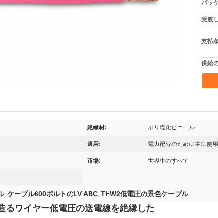
パッケ
受渡し
支払条
供給の
絶縁材:
ポリ塩化ビニール
適用:
電力配分のために主に使用
市場:
世界中のすべて
ル
ケーブル600ボルトのLV ABC
THW2低電圧の景色ケーブル
,
,
造るワイヤー低電圧の送電線を絶縁した