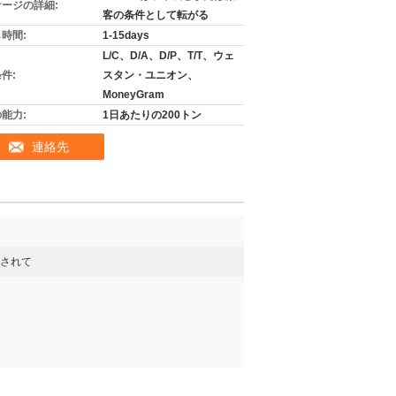
ージの詳細:
客の条件として転がる
時間:
1-15days
L/C、D/A、D/P、T/T、ウェ
件:
スタン・ユニオン、
MoneyGram
能力:
1日あたりの200トン
連絡先
されて