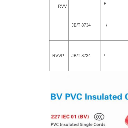
F
RVV
JB/T 8734
/
RVVP
JB/T 8734
/