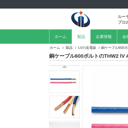
ルー
プロ
ホーム
製品
企業情報
会
ホーム
製品
LVの送電線
銅ケーブル600ボル
銅ケーブル600ボルトのTHW2 lV 