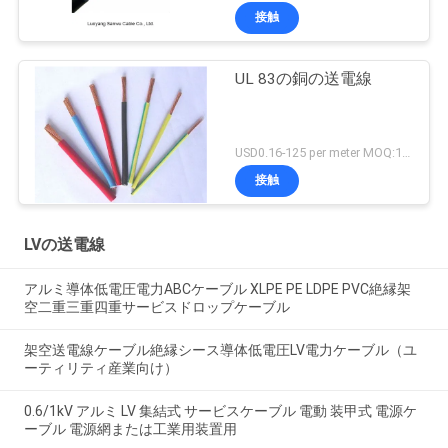
接触
UL 83の銅の送電線
USD0.16-125 per meter MOQ:1000M
接触
LVの送電線
アルミ導体低電圧電力ABCケーブル XLPE PE LDPE PVC絶縁架
空二重三重四重サービスドロップケーブル
架空送電線ケーブル絶縁シース導体低電圧LV電力ケーブル（ユ
ーティリティ産業向け）
0.6/1kV アルミ LV 集結式 サービスケーブル 電動 装甲式 電源ケ
ーブル 電源網または工業用装置用