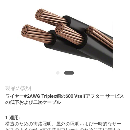
質
管
理
私
達
に
連
製品の説明
絡
ワイヤー#2AWG Triplex銅の600 Vselfアフター サービス
の低下および二次ケーブル
し
な
適用:
1.
構造のための街路照明、屋外の照明および一時的なサー
さ
ビスのような頭上式の常用ブレーキのために主に使用さ