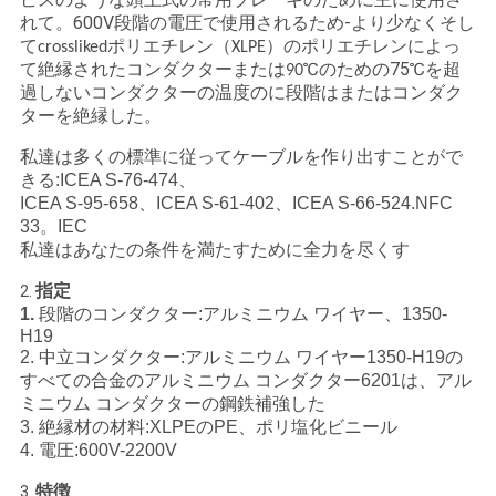
れて。600V段階の電圧で使用されるため-より少なくそし
い
て
crosslikedポリエチレン（XLPE）のポリエチレンによっ
℃
75℃を超
て絶縁されたコンダクターまたは90
のための
過しないコンダクターの温度の
段階はまたは
に
コンダク
ニ
ターを絶縁した。
ュ
私達は多くの標準に従ってケーブルを作り出すことがで
きる:ICEA S-76-474、
ー
ICEA S-95-658、ICEA S-61-402、ICEA S-66-524.NFC
33。IEC
ス
私達はあなたの条件を満たすために全力を尽くす
指定
2.
1.
段階のコンダクター:アルミニウム ワイヤー、1350-
引
H19
2. 中立コンダクター:アルミニウム ワイヤー1350-H19の
用
すべての合金のアルミニウム コンダクター6201は、アル
ミニウム コンダクターの鋼鉄補強した
を
3. 絶縁材の材料:XLPEのPE、ポリ塩化ビニール
要
4. 電圧:600V-2200V
特徴
3.