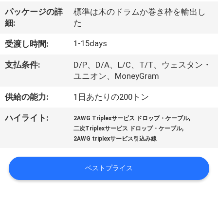
達
パッケージの詳
標準は木のドラムか巻き枠を輸出し
に
細:
た
つ
1-15days
受渡し時間:
い
支払条件:
D/P、D/A、L/C、T/T、ウェスタン・
て
ユニオン、MoneyGram
供給の能力:
1日あたりの200トン
工
,
ハイライト:
2AWG Triplexサービス ドロップ・ケーブル
,
場
二次Triplexサービス ドロップ・ケーブル
2AWG triplexサービス引込み線
旅
行
ベストプライス
品