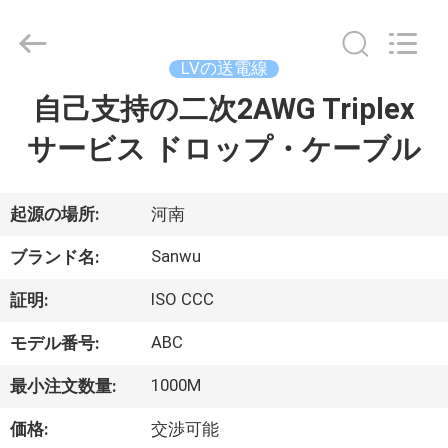
ブ
ル
supplier.
Copyright
LVの送電線
©
2020
-
自己支持の二次2AWG Triplex
家
2026
Luoyang
Sanwu
サービス ドロップ・ケーブル
Cable
Co.,
プ
Ltd.,.
All
Rights
ロ
Reserved.
起源の場所:
河南
ダ
Sanwu
ブランド名:
ク
ISO CCC
証明:
ト
ABC
モデル番号:
1000M
最小注文数量:
私
価格:
交渉可能