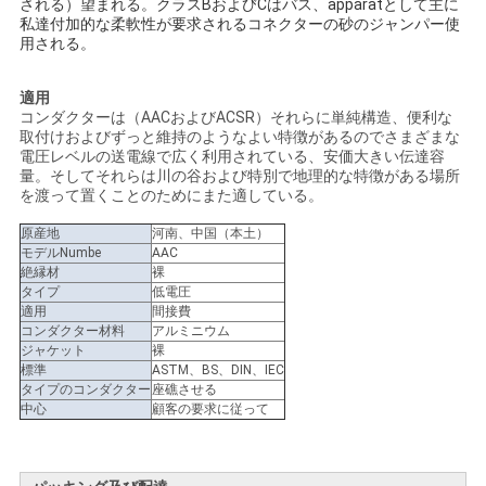
される）望まれる。クラスBおよびCはバス、apparatとして主に
私達付加的な柔軟性が要求されるコネクターの砂のジャンパー使
い
用される。
適用
ニ
コンダクターは（AACおよびACSR）それらに単純構造、便利な
取付けおよびずっと維持のようなよい特徴があるのでさまざまな
ュ
電圧レベルの送電線で広く利用されている、安価大きい伝達容
量。そしてそれらは川の谷および特別で地理的な特徴がある場所
ー
を渡って置くことのためにまた適している。
ス
原産地
河南、中国（本土）
モデルNumbe
AAC
絶縁材
裸
タイプ
低電圧
引
適用
間接費
コンダクター材料
アルミニウム
ジャケット
裸
用
標準
ASTM、BS、DIN、IEC
タイプのコンダクター
座礁させる
を
中心
顧客の要求に従って
要