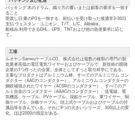
求
パッキング及び配達
パッキング:木のドラム、織り方の覆いまたは顧客の要求を一致す
し
ること
受渡し日:量のPOを一致する、前払いを受け取った後通常3-30日
な
支払:ウェスタン・ユニオン、T/T、L/C、Alibaba。
船積み:利用できるDHL、UPS、TNTおよび他の急使要求に応じ
て。
さ
い
工場
ルオヤンSanwuケーブルCO.、株式会社は複数の種類の専門の製
造業者高低の電圧電気ワイヤーおよびケーブルで、新技術の開発
地
企業の1つ作ったの企業、全体としてずっと取引科学にである。
主要なプロダクトはアルミニウム棒、すべてのアルミニウム コン
図
ダクター（AACのコンダクター）、アルミニウム コンダクターの
鋼鉄補強されたワイヤー（ACSRのコンダクター）、すべてのア
ルミ合金のコンダクター（AAACのコンダクター）、送電線、電
気機器、ケーブル、PVケーブル、採鉱ケーブル、軍ワイヤー、制
PRIVACY
御ケーブル、分岐ケーブル、頭上式ケーブルおよびケーブルの付
属品等を含んでいる。それに9つの大きいシリーズ、300以上の変
POLICY
化、ほぼ2000の指定がある。