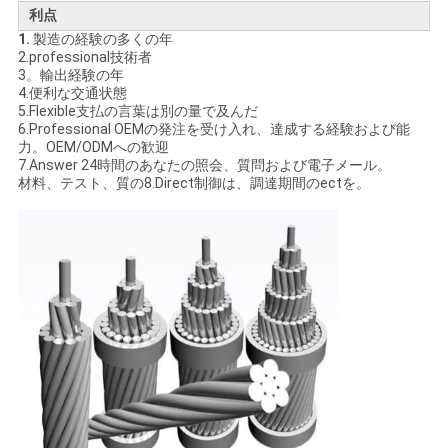
利点
1.
製造の経験の多くの年
2.professional技術者
3。輸出経験の年
4.便利な交通状態
5.Flexible支払の言葉は別の量で及んだ
6.Professional OEMの発注を受け入れ、達成する経験および能
力。OEM/ODMへの歓迎
7.Answer 24時間のあなたの照会、質問および電子メール。
材料、テスト、質の8.Direct制御は、調達期間のectを。