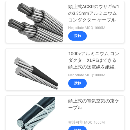
頭上式ACSRのウサギ6/1
の3.35mmアルミニウム
コンダクター ケーブル
Negotiate MOQ:1000M
接触
1000vアルミニウム コン
ダクターXLPEはできる
頭上式の送電線を絶縁し
た
Negotiate MOQ:1000M
接触
頭上式の電気空気の束ケ
ーブル
交渉可能 MOQ:1000M