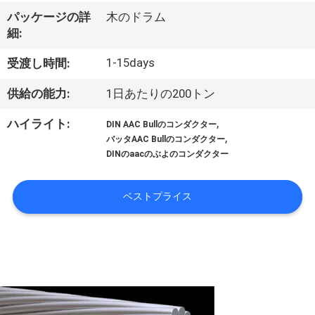
達
パッケージの詳
木のドラム
に
細:
つ
1-15days
受渡し時間:
い
供給の能力:
1日あたりの200トン
て
,
ハイライト:
DIN AAC Bullのコンダクター
,
バッタAAC Bullのコンダクター
DINのaacのぶよのコンダクター
工
場
ベストプライス
旅
行
品