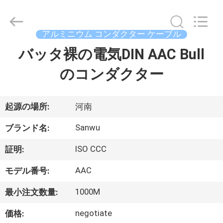
ブ
ル
supplier.
Copyright
アルミニウム コンダクター ケーブル
©
2020
-
バッタ裸の電気DIN AAC Bull
家
2026
Luoyang
Sanwu
のコンダクター
Cable
Co.,
プ
Ltd.,.
All
Rights
ロ
Reserved.
起源の場所:
河南
ダ
Sanwu
ブランド名:
ク
ISO CCC
証明:
ト
AAC
モデル番号:
1000M
最小注文数量:
私
negotiate
価格: