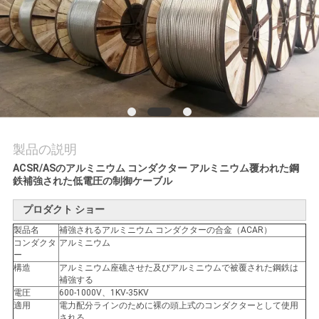
質
管
理
私
達
製品の説明
に
ACSR/ASのアルミニウム コンダクター アルミニウム覆われた鋼
鉄補強された低電圧の制御ケーブル
連
プロダクト ショー
絡
製品名
補強されるアルミニウム コンダクターの合金（ACAR）
コンダクタ
アルミニウム
し
ー
構造
アルミニウム座礁させた及びアルミニウムで被覆された鋼鉄は
な
補強する
電圧
600-1000V、1KV-35KV
適用
電力配分ラインのために裸の頭上式のコンダクターとして使用
さ
される