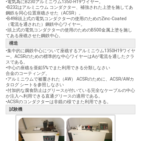
求
•電気為にB230アルミニウム1350-H19ワイヤー。
•B232はアルミニウム コンダクター、補強された上塗を施してあ
し
鋼鉄を同心位置座礁させた（ACSR）。
•B498頭上式の電気コンダクターの使用のためのZinc-Coated
な
（電流を通された）鋼鉄中心ワイヤー。
•頭上式の電気コンダクターの使用のためのB500金属上塗を施し
てある座礁させた鋼鉄中心。
さ
構造
い
•集中的に鋼鉄中心について座礁するアルミニウム1350H19ワイヤ
ー。ACSRのための標準的な中心ワイヤーはAが電流を通したクラ
スである。
•中心の座礁を亜鉛5%でまた利用できる分類しなさい
地
合金のコーティング。
•アルミニウムで被覆された（AW） ACSRのために、ACSR/AWカ
図
タログ シートを参照しなさい
•付加的な腐食防止はグリースが付いている完全なケーブルの中心
か注入へ利用できる直通グリースの適用である。
•ACSRのコンダクターは非鏡の様でまた利用できる。
PRIVACY
試験機
POLICY