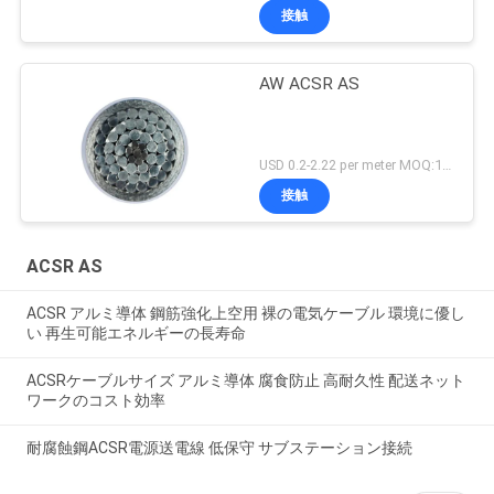
接触
AW ACSR AS
USD 0.2-2.22 per meter MOQ:1000M
接触
ACSR AS
ACSR アルミ導体 鋼筋強化上空用 裸の電気ケーブル 環境に優し
い 再生可能エネルギーの長寿命
ACSRケーブルサイズ アルミ導体 腐食防止 高耐久性 配送ネット
ワークのコスト効率
耐腐蝕鋼ACSR電源送電線 低保守 サブステーション接続