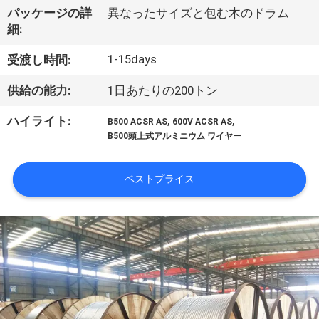
達
パッケージの詳
異なったサイズと包む木のドラム
に
細:
つ
1-15days
受渡し時間:
い
供給の能力:
1日あたりの200トン
て
,
,
ハイライト:
B500 ACSR AS
600V ACSR AS
B500頭上式アルミニウム ワイヤー
工
ベストプライス
場
旅
行
品