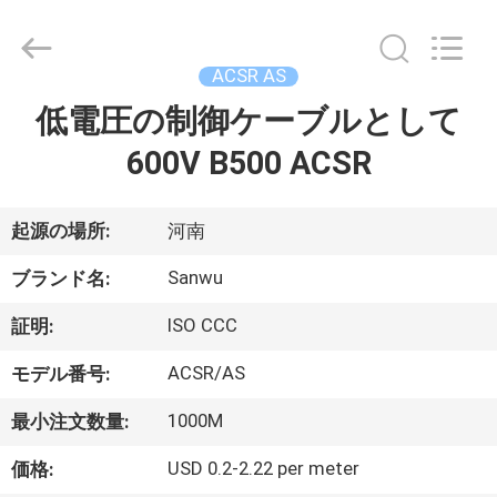
ブ
ル
supplier.
Copyright
ACSR AS
©
2020
-
低電圧の制御ケーブルとして
家
2026
Luoyang
Sanwu
600V B500 ACSR
Cable
Co.,
プ
Ltd.,.
All
Rights
起源の場所:
河南
ロ
Reserved.
Sanwu
ダ
ブランド名:
ク
ISO CCC
証明:
ト
ACSR/AS
モデル番号:
1000M
最小注文数量:
私
USD 0.2-2.22 per meter
価格: