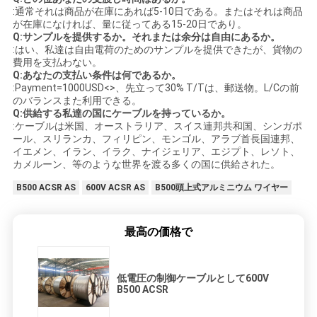
:通常それは商品が在庫にあれば5-10日である。またはそれは商品
が在庫になければ、量に従ってある15-20日であり。
Q:サンプルを提供するか。それまたは余分は自由にあるか。
:はい、私達は自由電荷のためのサンプルを提供できたが、貨物の
費用を支払わない。
Q:あなたの支払い条件は何であるか。
:Payment=1000USD<>、先立って30% T/Tは、郵送物。L/Cの前
のバランスまた利用できる。
Q:供給する私達の国にケーブルを持っているか。
:ケーブルは米国、オーストラリア、スイス連邦共和国、シンガポ
ール、スリランカ、フィリピン、モンゴル、アラブ首長国連邦、
イエメン、イラン、イラク、ナイジェリア、エジプト、レソト、
カメルーン、等のような世界を渡る多くの国に供給された。
B500 ACSR AS
600V ACSR AS
B500頭上式アルミニウム ワイヤー
最高の価格で
低電圧の制御ケーブルとして600V
B500 ACSR