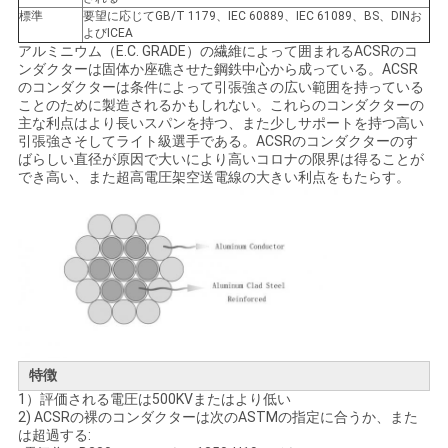
標準
要望に応じてGB/T 1179、IEC 60889、IEC 61089、BS、DINお
い
よびICEA
アルミニウム（E.C. GRADE）の繊維によって囲まれるACSRのコ
ンダクターは固体か座礁させた鋼鉄中心から成っている。ACSR
のコンダクターは条件によって引張強さの広い範囲を持っている
ニ
ことのために製造されるかもしれない。これらのコンダクターの
主な利点はより長いスパンを持つ、また少しサポートを持つ高い
ュ
引張強さそしてライト級選手である。ACSRのコンダクターのす
ばらしい直径が原因で大いにより高いコロナの限界は得ることが
ー
でき高い、また超高電圧架空送電線の大きい利点をもたらす。
ス
引
用
を
特徴
1）評価される電圧は500KVまたはより低い
要
2) ACSRの裸のコンダクターは次のASTMの指定に合うか、また
は超過する: