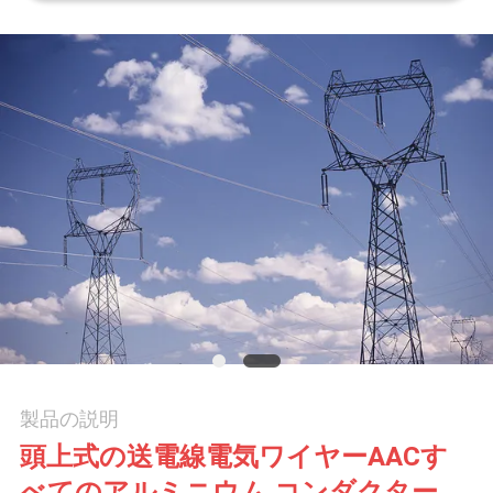
質
管
理
私
達
に
連
絡
し
製品の説明
な
頭上式の送電線電気ワイヤーAACす
さ
べてのアルミニウム コンダクター