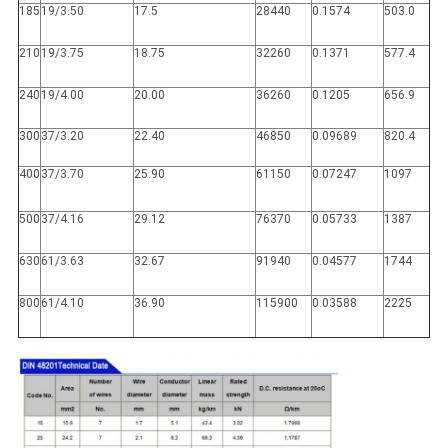
185
19/3.50
17.5
28440
0.1574
503.0
210
19/3.75
18.75
32260
0.1371
577.4
240
19/4.00
20.00
36260
0.1205
656.9
300
37/3.20
22.40
46850
0.09689
820.4
400
37/3.70
25.90
61150
0.07247
1097
500
37/4.16
29.12
76370
0.05733
1387
630
61/3.63
32.67
91940
0.04577
1744
800
61/4.10
36.90
115900
0.03588
2225