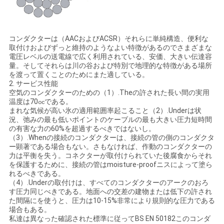
求
し
な
コンダクターは（AACおよびACSR）それらに単純構造、便利な
取付けおよびずっと維持のようなよい特徴があるのでさまざまな
電圧レベルの送電線で広く利用されている、安価、大きい伝達容
さ
量。そしてそれらは川の谷および特別で地理的な特徴がある場所
を渡って置くことのためにまた適している。
い
2. サービス性能
空気のコンダクターのための（1）.Theの許された長い間の実用
温度は70
である。
oc
まれな気候が高い氷の適用範囲率起こること（2）.Underは状
地
況、弛みの最も低いポイントのケーブルの最も大きい圧力短時間
の有害な力の60%を超過するべきではないし。
図
（3）.Whenの接続のコンダクターは、接続の管の側のコンダクタ
ー顕著である場合もない。さもなければ、作動のコンダクターの
力は平衡を失う。コネクターが取付けられていた後腐食からそれ
を保護するために、接続の管はmoisture-proofニスによって塗ら
PRIVACY
れるべきである。
（4）.Underの取付けは、すべてのコンダクターのアークのおろ
POLICY
す圧力同じべきである。地面への交差の建物または低下の許され
た間隔にを使うと、圧力は10-15%非常により規則的な圧力である
場合もある。
私達は異なった確認された標準に従ってBS EN 50182このコンダ