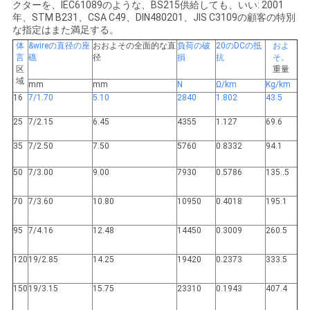
クターを、IEC61089のような、BS215供給しても、いい: 2001
年、STM B231、CSA C49、DIN480201、JIS C3109の顧客の特別
な指定はまた満足する。
体
&wireの直径の座
おおよその全面的な直
負荷の破
20のDCの抵
およ
言
礁
径
損
抗
そ。
区
重量
域
mm
mm
N
Ω/km
Kg/km
16
7/1.70
5.10
2840
1.802
43.5
25
7/2.15
6.45
4355
1.127
69.6
35
7/2.50
7.50
5760
0.8332
94.1
50
7/3.00
9.00
7930
0.5786
135..5
70
7/3.60
10.80
10950
0.4018
195.1
95
7/4.16
12.48
14450
0.3009
260.5
120
19/2.85
14.25
19420
0.2373
333.5
150
19/3.15
15.75
23310
0.1943
407.4