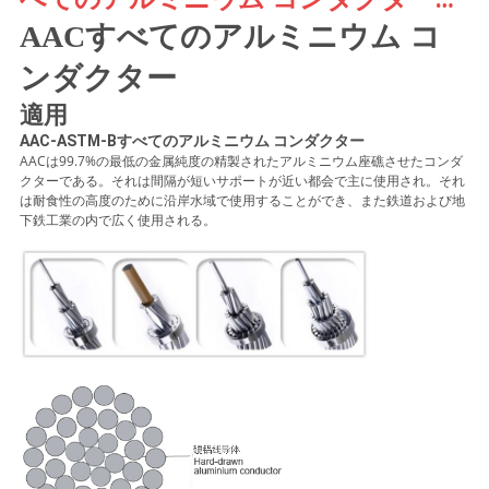
い
AACのケシのコンダクター
AACすべてのアルミニウム コ
ンダクター
ニ
適用
AAC-ASTM-Bすべてのアルミニウム コンダクター
ュ
AACは99.7%の最低の金属純度の精製されたアルミニウム座礁させたコンダ
クターである。それは間隔が短いサポートが近い都会で主に使用され。それ
ー
は耐食性の高度のために沿岸水域で使用することができ、また鉄道および地
下鉄工業の内で広く使用される。
ス
引
用
を
要