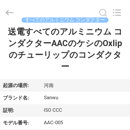
ブ
ル
supplier.
Copyright
すべてのアルミニウム コンダクター
©
2020
-
送電すべてのアルミニウム コ
家
2026
Luoyang
Sanwu
ンダクターAACのケシのOxlip
Cable
Co.,
プ
Ltd.,.
のチューリップのコンダクタ
All
Rights
ロ
Reserved.
ー
ダ
ク
起源の場所:
河南
ト
Sanwu
ブランド名:
ISO CCC
証明:
私
AAC-005
モデル番号: