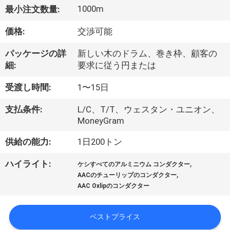
達
1000m
最小注文数量:
に
価格:
交渉可能
つ
パッケージの詳
新しい木のドラム、巻き枠、顧客の
い
細:
要求に従う円または
て
受渡し時間:
1〜15日
支払条件:
L/C、T/T、ウェスタン・ユニオン、
工
MoneyGram
場
供給の能力:
1日200トン
旅
,
ハイライト:
ケシすべてのアルミニウム コンダクター
,
行
AACのチューリップのコンダクター
AAC Oxlipのコンダクター
品
ベストプライス