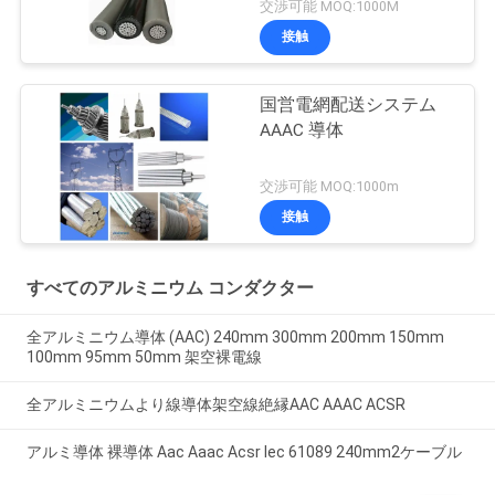
交渉可能 MOQ:1000M
接触
国営電網配送システム
AAAC 導体
交渉可能 MOQ:1000m
接触
すべてのアルミニウム コンダクター
全アルミニウム導体 (AAC) 240mm 300mm 200mm 150mm
100mm 95mm 50mm 架空裸電線
全アルミニウムより線導体架空線絶縁AAC AAAC ACSR
アルミ導体 裸導体 Aac Aaac Acsr Iec 61089 240mm2ケーブル