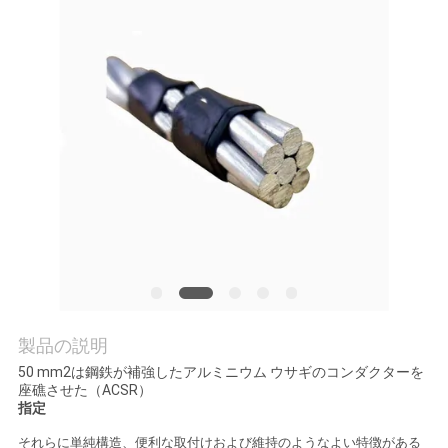
質
管
理
私
達
に
連
絡
製品の説明
し
50 mm2は鋼鉄が補強したアルミニウム ウサギのコンダクターを
座礁させた（ACSR）
な
指定
さ
それらに単純構造、便利な取付けおよび維持のようなよい特徴がある