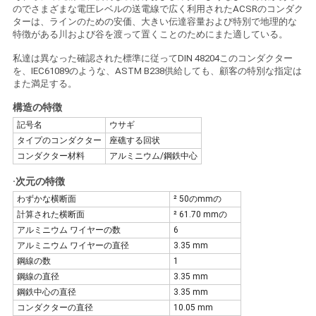
のでさまざまな電圧レベルの送電線で広く利用されたACSRのコンダク
い
ターは、ラインのための安価、大きい伝達容量および特別で地理的な
特徴がある川および谷を渡って置くことのためにまた適している。
私達は異なった確認された標準に従ってDIN 48204このコンダクター
ニ
を、IEC61089のような、ASTM B238供給しても、顧客の特別な指定は
また満足する。
ュ
構造の特徴
ー
記号名
ウサギ
タイプのコンダクター
座礁する回状
ス
コンダクター材料
アルミニウム/鋼鉄中心
·
次元の特徴
わずかな横断面
² 50のmmの
引
計算された横断面
² 61.70 mmの
用
アルミニウム ワイヤーの数
6
アルミニウム ワイヤーの直径
3.35 mm
を
鋼線の数
1
鋼線の直径
3.35 mm
要
鋼鉄中心の直径
3.35 mm
コンダクターの直径
10.05 mm