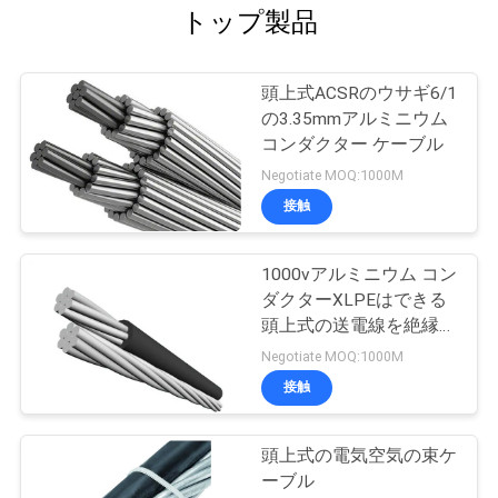
トップ製品
頭上式ACSRのウサギ6/1
の3.35mmアルミニウム
コンダクター ケーブル
Negotiate MOQ:1000M
接触
1000vアルミニウム コン
ダクターXLPEはできる
頭上式の送電線を絶縁し
た
Negotiate MOQ:1000M
接触
頭上式の電気空気の束ケ
ーブル