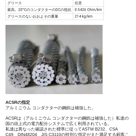
求
グリース
任意
最高。20°CのコンダクターのDCの抵抗
0.5426 Ohm/km
し
グリースのないおおよその重量
214 kg/km
な
さ
い
地
図
PRIVACY
ACSRの指定
アルミニウム コンダクターの鋼鉄は補強した。
POLICY
ACSRは（アルミニウム コンダクターの鋼鉄は補強した）私達の
国の頭上式の電力配分システムで広く利用されている。
私達は異なった確認された標準に従ってASTM B232、CSA
C49、DIN48204、JIS C3110の特別な指定がまた満足する顧客こ