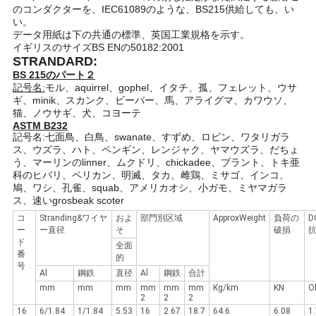
のコンダクターを、IEC61089のような、BS215供給しても、い
い。
データ用紙は下の共通の標準、英国工業規格を示す。
イギリスのサイズBS ENの50182:2001
STRANDARD:
BS 215のパート２
記号名:
モル、aquirrel、gophel、イタチ、孤、フェレット、ウサ
ギ、minik、スカンク、ビーバー、馬、アライグマ、カワウソ、
猫、ノウサギ、犬、コヨーテ
ASTM B232
記号名:七面鳥、白鳥、swanate、すずめ、ロビン、ワタリガラ
ス、ウズラ、ハト、ペンギン、レンジャク、ヤマウズラ、だちょ
う、マーリンのlinner、ムクドリ、chickadee、ブラント、トキ亜
科のヒバリ、ペリカン、明滅、タカ、雌鶏、ミサゴ、インコ、
鳩、ワシ、孔雀、squab、アメリカオシ、小ガモ、ミヤマガラ
ス、速いgrosbeak scoter
コ
Stranding&ワイヤ
およ
部門別区域
ApproxWeight
負荷の
D
ー
ー直径
そ
破損
ド
全面
番
的
号
Al
鋼鉄
直径
Al
鋼鉄
合計
mm
mm
mm
mm
mm
mm
Kg/km
KN
O
2
2
2
16
6/1.84
1/1.84
5.53
16
2.67
18.7
64.6
6.08
1