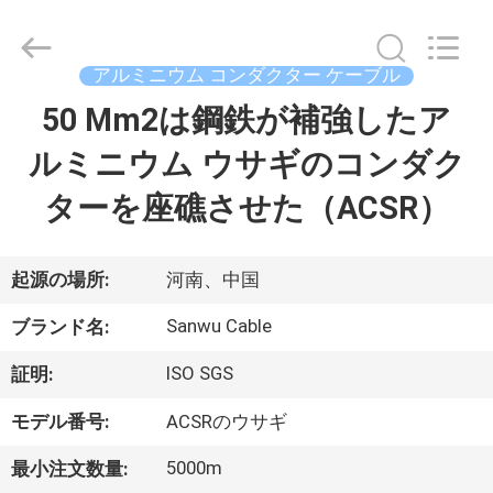
ブ
ル
supplier.
Copyright
アルミニウム コンダクター ケーブル
©
2020
-
50 Mm2は鋼鉄が補強したア
家
2026
Luoyang
Sanwu
ルミニウム ウサギのコンダク
Cable
Co.,
プ
Ltd.,.
ターを座礁させた（ACSR）
All
Rights
ロ
Reserved.
ダ
起源の場所:
河南、中国
ク
Sanwu Cable
ブランド名:
ト
ISO SGS
証明:
モデル番号:
ACSRのウサギ
私
5000m
最小注文数量: