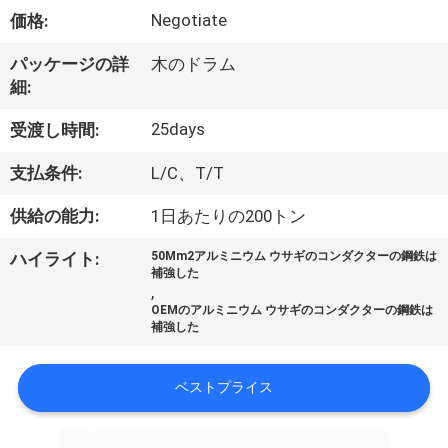
達
Negotiate
価格:
に
パッケージの詳
木のドラム
つ
細:
い
25days
受渡し時間:
て
支払条件:
L/C、T/T
供給の能力:
1日あたりの200トン
工
ハイライト:
50Mm2アルミニウム ウサギのコンダクターの鋼鉄は
場
補強した
,
旅
OEMのアルミニウム ウサギのコンダクターの鋼鉄は
補強した
行
ベストプライス
品