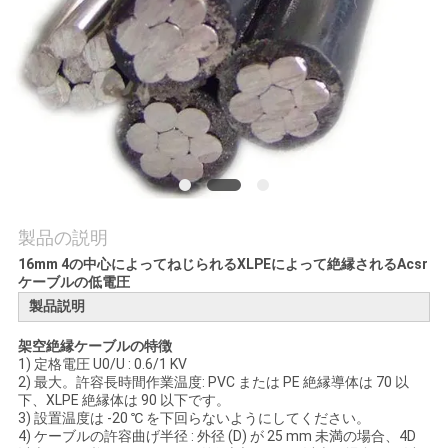
質
管
理
私
達
に
製品の説明
16mm 4の中心によってねじられるXLPEによって絶縁されるAcsr
連
ケーブルの低電圧
製品説明
絡
架空絶縁ケーブルの特徴
し
1) 定格電圧 U0/U : 0.6/1 KV
2) 最大。許容長時間作業温度: PVC または PE 絶縁導体は 70 以
な
下、XLPE 絶縁体は 90 以下です。
3) 設置温度は -20 ℃ を下回らないようにしてください。
さ
4) ケーブルの許容曲げ半径 : 外径 (D) が 25 mm 未満の場合、4D