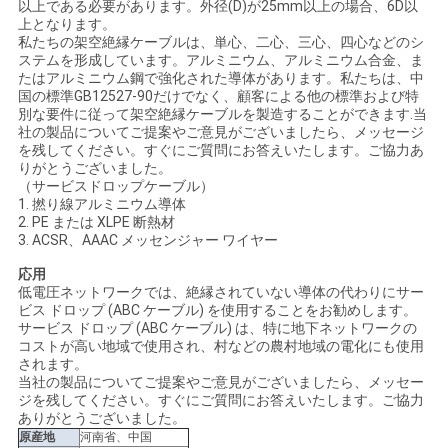
以上である必要があります。外径(D)が25mm以上の場合、6D以
上となります。
い
私たちの架空絶縁ケーブルは、単心、二心、三心、四心などのシ
ステムを形成しています。アルミニウム、アルミニウム合金、ま
たはアルミニウム鋼で強化された導体があります。私たちは、中
ニ
国の標準GB12527-90だけでなく、顧客による他の標準および特
別な要件に従って架空絶縁ケーブルを製造することができます.当
社の製品についてご提案やご意見がございましたら、メッセージ
ュ
を残してください。すぐにご質問にお答えいたします。ご協力あ
りがとうございました。
ー
（サービスドロップケーブル）
1. 撚り線アルミニウム導体
ス
2. PE または XLPE 断熱材
3. ACSR、AAAC メッセンジャー ワイヤー
応用
引
低電圧ネットワークでは、絶縁されていない導体の代わりにサー
ビス ドロップ (ABC ケーブル) を使用することをお勧めします。
用
サービス ドロップ (ABC ケーブル) は、特に地下ネットワークの
コストが高い地域で使用され、村などの農村地域の電化にも使用
されます。
を
当社の製品についてご提案やご意見がございましたら、メッセー
ジを残してください。すぐにご質問にお答えいたします。ご協力
要
ありがとうございました。
原産地
河南省、中国