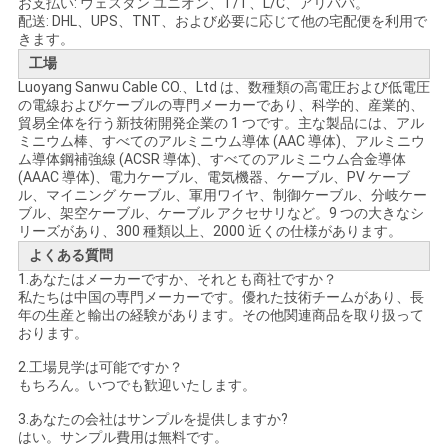
お支払い: ウェスタン ユニオン、T/T、L/C、アリババ。
配送: DHL、UPS、TNT、および必要に応じて他の宅配便を利用で
きます。
工場
Luoyang Sanwu Cable CO.、Ltd は、数種類の高電圧および低電圧
の電線およびケーブルの専門メーカーであり、科学的、産業的、
貿易全体を行う新技術開発企業の 1 つです。主な製品には、アル
ミニウム棒、すべてのアルミニウム導体 (AAC 導体)、アルミニウ
ム導体鋼補強線 (ACSR 導体)、すべてのアルミニウム合金導体
(AAAC 導体)、電力ケーブル、電気機器、ケーブル、PV ケーブ
ル、マイニング ケーブル、軍用ワイヤ、制御ケーブル、分岐ケー
ブル、架空ケーブル、ケーブル アクセサリなど。9 つの大きなシ
リーズがあり、300 種類以上、2000 近くの仕様があります。
よくある質問
1.あなたはメーカーですか、それとも商社ですか？
私たちは中国の専門メーカーです。優れた技術チームがあり、長
年の生産と輸出の経験があります。その他関連商品を取り扱って
おります。
2.工場見学は可能ですか？
もちろん。いつでも歓迎いたします。
3.あなたの会社はサンプルを提供しますか?
はい。サンプル費用は無料です。