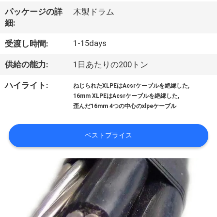
達
パッケージの詳
木製ドラム
に
細:
つ
1-15days
受渡し時間:
い
供給の能力:
1日あたりの200トン
て
,
ハイライト:
ねじられたXLPEはAcsrケーブルを絶縁した
,
16mm XLPEはAcsrケーブルを絶縁した
歪んだ16mm 4つの中心のxlpeケーブル
工
場
ベストプライス
旅
行
品