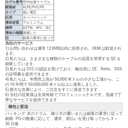
求
モデル番号
空中結束ケーブル
断熱材
XLPE/PVC/PE
し
タイプ
低い電圧
応用
オーバーヘッド
な
導体材質
アルミニウム
標準
ASTM、NFC、IEC
導体の種類
座礁した
さ
芯
顧客の要求に従って
当社のサービス
い
1) お問い合わせは通常 12 時間以内に回答され、OEM は歓迎され
ます。
2) 私たちは、さまざまな種類のケーブルの品質を管理する QC を
経験しています。
地
3) 私たちは CCC の認証を受けており、輸出前に CE、Rohs、SGS
の証明書を提供できます。
図
4) 私たちは、年間売上高が 50,000 米ドルの小さな工場から、こ
の 10 年間で 50,000,000 米ドル以上に成長しました。
5) 膨大な在庫により、ご注文をすぐに発送できます
6) 当社の従業員は全員有能でプロフェッショナルです。迅速で丁
PRIVACY
寧なサービスを提供できます
POLICY
梱包と配送
パッキング: 木のドラム、織り方の覆いまたは顧客の要求に従って
納期 : PO の数量に応じて、通常、前払いを受け取ってから 3 ～
30 日後