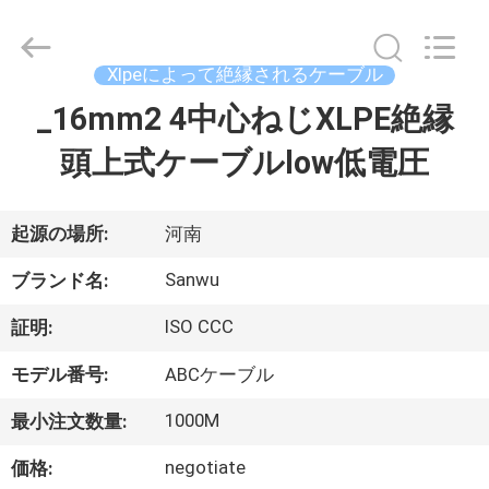
ブ
ル
supplier.
Copyright
Xlpeによって絶縁されるケーブル
©
2020
-
_16mm2 4中心ねじXLPE絶縁
家
2026
Luoyang
Sanwu
頭上式ケーブルlow低電圧
Cable
Co.,
プ
Ltd.,.
All
Rights
ロ
Reserved.
起源の場所:
河南
ダ
Sanwu
ブランド名:
ク
ISO CCC
証明:
ト
モデル番号:
ABCケーブル
1000M
最小注文数量:
私
negotiate
価格: