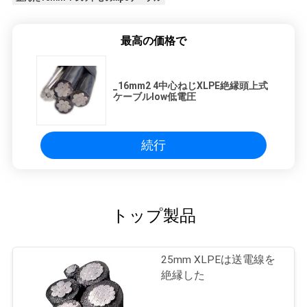
最高の価格で
_16mm2 4中心ねじXLPE絶縁頭上式
ケーブルlow低電圧
続行
トップ製品
25mm XLPEは送電線を
絶縁した