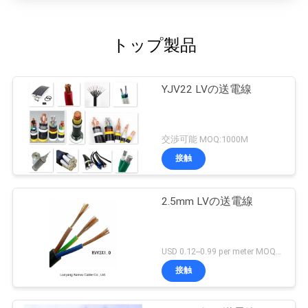
トップ製品
YJV22 LVの送電線
交渉可能 MOQ:1000M
接触
2.5mm LVの送電線
USD 0.12--0.99 per meter MOQ:1000M
接触