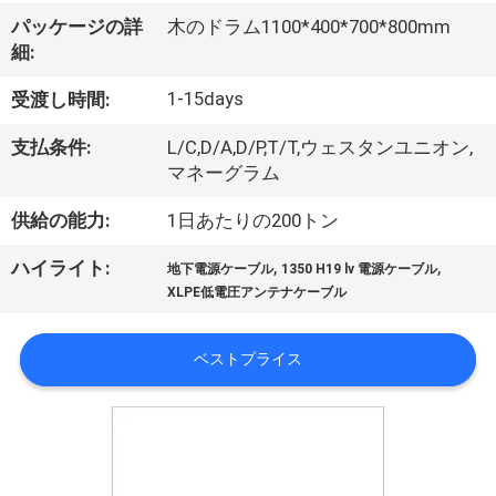
達
パッケージの詳
木のドラム1100*400*700*800mm
に
細:
つ
1-15days
受渡し時間:
い
支払条件:
L/C,D/A,D/P,T/T,ウェスタンユニオン,
て
マネーグラム
供給の能力:
1日あたりの200トン
工
,
,
ハイライト:
地下電源ケーブル
1350 H19 lv 電源ケーブル
場
XLPE低電圧アンテナケーブル
旅
ベストプライス
行
品