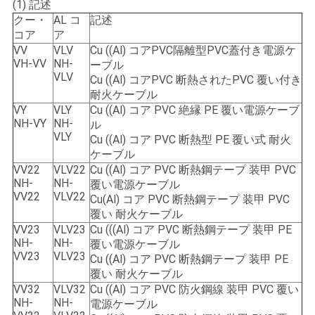
求
(1) 記述
クー・
AL コ
記述
し
コア
ア
VV
VLV
Cu ((Al) コアPVC隔離型PVC蓋付き電源ケ
な
VH-VV
NH-
ーブル
VLV
Cu ((Al) コアPVC 断熱されたPVC 覆い付き
さ
耐火ケーブル
VY
VLY
Cu ((Al) コア PVC 絶縁 PE 覆い電源ケーブ
い
NH-VY
NH-
ル
VLY
Cu ((Al) コア PVC 断熱型 PE 覆い式 耐火
ケーブル
地
VV22
VLV22
Cu ((Al) コア PVC 断熱鋼テープ 装甲 PVC
NH-
NH-
覆い電源ケーブル
図
VV22
VLV22
Cu(Al) コア PVC 断熱鋼テープ 装甲 PVC
覆い 耐火ケーブル
VV23
VLV23
Cu (((Al) コア PVC 断熱鋼テープ 装甲 PE
PRIVACY
NH-
NH-
覆い電源ケーブル
VV23
VLV23
Cu ((Al) コア PVC 断熱鋼テープ 装甲 PE
POLICY
覆い 耐火ケーブル
VV32
VLV32
Cu ((Al) コア PVC 防火鋼線 装甲 PVC 覆い
NH-
NH-
電源ケーブル