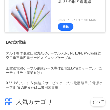
UL 83の銅の送電線
USD0.16-125 per meter MOQ:1000M
接触
LVの送電線
アルミ導体低電圧電力ABCケーブル XLPE PE LDPE PVC絶縁架
空二重三重四重サービスドロップケーブル
架空送電線ケーブル絶縁シース導体低電圧LV電力ケーブル（ユ
ーティリティ産業向け）
0.6/1kV アルミ LV 集結式 サービスケーブル 電動 装甲式 電源ケ
ーブル 電源網または工業用装置用
人気カテゴリ
すべて