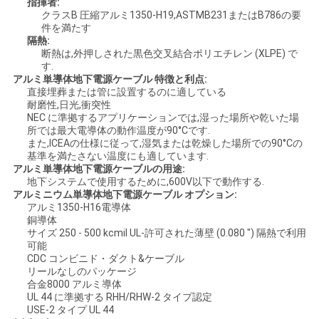
指揮者:
クラスB 圧縮アルミ1350-H19,ASTMB231またはB786の要
い
件を満たす
隔熱:
断熱は,外押しされた黒色交叉結合ポリエチレン (XLPE) で
す.
ニ
アルミ単導体地下電源ケーブル 特徴と利点:
直接埋葬または管に設置するのに適している
ュ
耐磨性,日光,衝突性
NEC に準拠するアプリケーションでは,湿った場所や乾いた場
ー
所では最大電導体の動作温度が90°Cです.
また,ICEAの仕様に従って,湿気または乾燥した場所での90°Cの
ス
基準を満たさない温度にも適しています.
アルミ単導体地下電源ケーブルの用途:
地下システムで使用するために,600V以下で動作する.
アルミニウム単導体地下電源ケーブル オプション:
引
アルミ1350-H16電導体
銅導体
用
サイズ 250 - 500 kcmil UL-許可された薄壁 (0.080 ") 隔熱で利用
可能
CDC コンビニド・ダクト&ケーブル
を
リールなしのパッケージ
合金8000 アルミ導体
要
UL 44 に準拠する RHH/RHW-2 タイプ認定
USE-2 タイプ UL 44