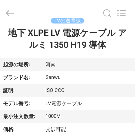
ブ
ル
supplier.
Copyright
LVの送電線
©
2020
-
地下 XLPE LV 電源ケーブル ア
家
2026
Luoyang
Sanwu
ルミ 1350 H19 導体
Cable
Co.,
プ
Ltd.,.
All
Rights
ロ
Reserved.
起源の場所:
河南
ダ
Sanwu
ブランド名:
ク
ISO CCC
証明:
ト
モデル番号:
LV電源ケーブル
1000M
最小注文数量:
私
価格:
交渉可能