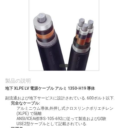
質
管
理
私
達
に
連
製品の説明
地下 XLPE LV 電源ケーブル アルミ 1350-H19 導体
絡
副流通および地下サービスに設計されている. 600ボルト以下.
し
完全なケーブル:
アルミニウム導体,外押し式クロスリンクポリエチレン
な
(XLPE) で隔離
ANSI/ICEA標準S-105-692に従って製造および試験
さ
USE2型ケーブルとして記載されている.