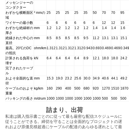
求
メッセンジャーの
コンダクター
し
わずかな横断面区
² mmの
25
25
25
25
35
50
70
70
95
域
な
ワイヤーの最小数
6
6
6
6
6
6
12
12
15
わずかな絶縁材の
mm
1.2
1.2
1.2
1.2
1.2
1.4
1.4
1.4
1.6
厚さ
さ
絶縁された中心の
mm
8.5
8.5
8.5
8.5
9.5
11.2
13.1
13.1
15.1
直径
い
最高。20℃のDC
ohm/km
1.312
1.312
1.312
1.312
0.943
0.693
0.469
0.469
0.34
の抵抗
計算される負荷を
kN
6.4
6.4
6.4
6.4
8.9
12.1
18.0
18.0
24.2
壊す
地
完了されたケーブ
ル
図
およそ全面的な直
mm
15.3
19.0
23.2
25.6
30.0
34.9
40.6
44.1
49.2
径
ケーブルのおよそ
kg/km
160
290
400
500
680
920
1270
1510
1870
重量
PRIVACY
パッキングの長さ
m/drum
1000
1000
1000
1000
1000
1000
500
500
500
POLICY
詰まり、出荷
私達は購入指示書ごとのに従って最も厳密な配信スケジュールに
従うことができる。締切を守ることは全面的なプロジェクトの遅
れおよび原価見積超過にケーブルの配達のあらゆる遅れとして最