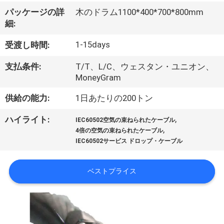
達
パッケージの詳
木のドラム1100*400*700*800mm
に
細:
つ
1-15days
受渡し時間:
い
支払条件:
T/T、L/C、ウェスタン・ユニオン、
て
MoneyGram
供給の能力:
1日あたりの200トン
工
,
ハイライト:
IEC60502空気の束ねられたケーブル
,
場
4倍の空気の束ねられたケーブル
IEC60502サービス ドロップ・ケーブル
旅
行
ベストプライス
品