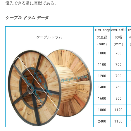
優先できる常に貢献である。
ケーブル ドラム データ
D1=Flange
W=Useful
D2
ケーブル ドラム
の直径
の幅
（mm）
（mm）
1000
700
1100
700
1200
700
1400
750
1600
900
1800
1120
2400
1150