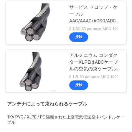
サービス ドロップ・ケ
ーブル
AAC/AAAC/ACSR/ABCの
アンテナは電気ケーブル
0.1-20USD pre meter MOQ:1000メートル
を束ねた
接触
アルミニウム コンダク
ターXLPEはABCケーブ
ルの空気の束ケーブルを
絶縁した
0.1-5USD per meter MOQ:1000M
接触
アンテナによって束ねられるケーブル
1KV PVC / XLPE / PE 隔離された上空電気伝送空中バンドルケー
ブル