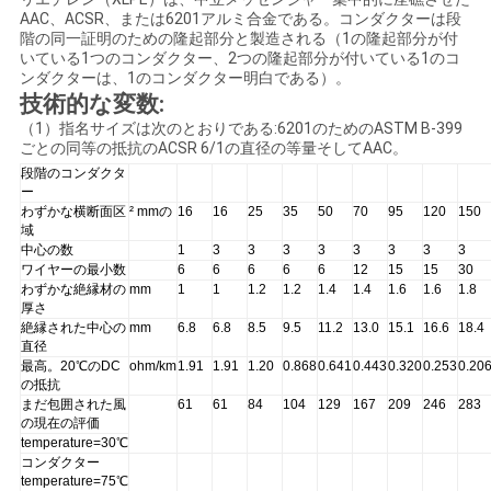
AAC、ACSR、または6201アルミ合金である。コンダクターは段
い
階の同一証明のための隆起部分と製造される（1の隆起部分が付
いている1つのコンダクター、2つの隆起部分が付いている1のコ
ンダクターは、1のコンダクター明白である）。
技術的な変数:
ニ
（1）指名サイズは次のとおりである:6201のためのASTM B-399
ュ
ごとの同等の抵抗のACSR 6/1の直径の等量そしてAAC。
段階のコンダクタ
ー
ー
わずかな横断面区
² mmの
16
16
25
35
50
70
95
120
150
域
ス
中心の数
1
3
3
3
3
3
3
3
3
ワイヤーの最小数
6
6
6
6
6
12
15
15
30
わずかな絶縁材の
mm
1
1
1.2
1.2
1.4
1.4
1.6
1.6
1.8
厚さ
引
絶縁された中心の
mm
6.8
6.8
8.5
9.5
11.2
13.0
15.1
16.6
18.4
直径
用
最高。20℃のDC
ohm/km
1.91
1.91
1.20
0.868
0.641
0.443
0.320
0.253
0.20
の抵抗
を
まだ包囲された風
61
61
84
104
129
167
209
246
283
の現在の評価
要
temperature=30℃
コンダクター
temperature=75℃