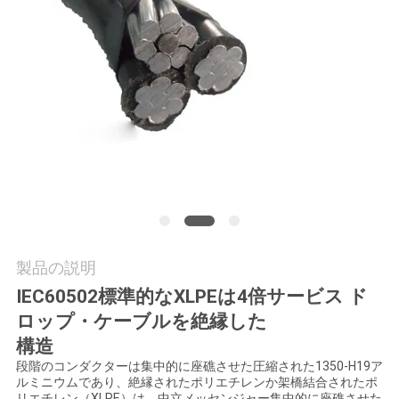
質
管
理
私
達
に
連
製品の説明
絡
IEC60502標準的なXLPEは4倍サービス ド
し
ロップ・ケーブルを絶縁した
構造
な
段階のコンダクターは集中的に座礁させた圧縮された1350-H19ア
ルミニウムであり、絶縁されたポリエチレンか架橋結合されたポ
さ
リエチレン（XLPE）は、中立メッセンジャー集中的に座礁させた