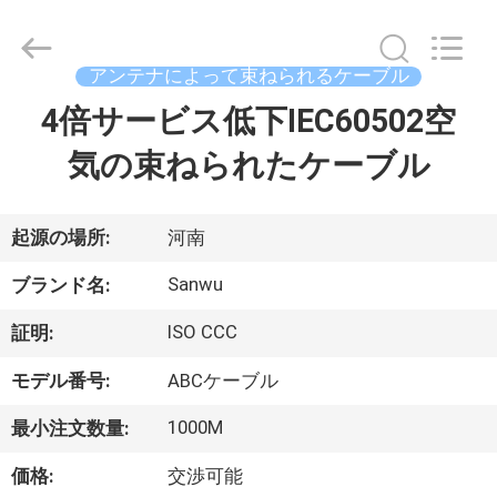
ブ
ル
supplier.
Copyright
アンテナによって束ねられるケーブル
©
2020
-
4倍サービス低下IEC60502空
家
2026
Luoyang
Sanwu
気の束ねられたケーブル
Cable
Co.,
プ
Ltd.,.
All
Rights
ロ
Reserved.
起源の場所:
河南
ダ
Sanwu
ブランド名:
ク
ISO CCC
証明:
ト
モデル番号:
ABCケーブル
1000M
最小注文数量:
私
価格:
交渉可能