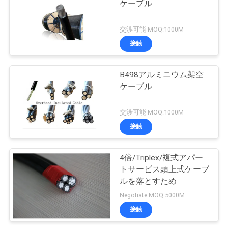
ケーブル
交渉可能 MOQ:1000M
接触
B498アルミニウム架空
ケーブル
交渉可能 MOQ:1000M
接触
4倍/Triplex/複式アパー
トサービス頭上式ケーブ
ルを落とすため
Negotiate MOQ:5000M
接触