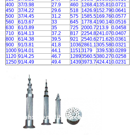
400
37/3.98
27.9
460
1268.4
135.81
0.0721
450
37/4.22
29.6
518
1426.9
152.79
0.0641
500
37/4.45
31.2
575
1585.5
169.76
0.0577
560
61/3.67
33
645
1778.4
190.14
0.0516
630
61/3.89
35
725
2000.7
213.9
0.0458
710
61/4.13
37.2
817
2254.8
241.07
0.0407
800
61/4.38
39.5
921
2540.6
271.62
0.0361
900
91/3.81
41.8
1036
2861.1
305.58
0.0321
1000
91/4.01
44.1
1151
3179
339.53
0.0289
1120
91/4.25
46.7
1289
3560.5
380.27
0.0258
1250
91/4.49
49.4
1439
3973.7
424.41
0.0231