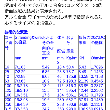
増加するすべてのアルミ合金のコンダクターの総
断面区域の結果と表示される。
アルミ合金 ワイヤーのために標準で指定される対
応するサイズの引張強さ。
技術的な変数
コー
Stranding&wire
おおよ
体言
およ
負荷の
20のDC
の直径
ド番
その全
そ。
破損
の抵抗
号
面的な
区域
重量
直径
mm
mm
mm
Kg/km
KN
Ohm/km
2
16
7/1.83
5.49
18.4
50.4
5.43
1.7896
25
7/2.29
6.86
28.8
78.7
8.49
1.1453
40
7/2.89
8.68
46
125.9
13.58
0.7158
63
7/3.63
10.9
72.5
198.3
21.39
0.4545
100
19/2.78
13.9
115
316.3
33.95
0.2877
125
19/3.10
15.5
144
395.4
42.44
0.2302
160
19/3.51
17.6
184
506.1
54.32
0.1798
200
19/3.93
19.6
230
632.7
67.91
0.1439
250
19/4.39
22
288
790.8
84.88
0.1151
315
37/3.53
24.7
363
998.9
106.95
0.0916