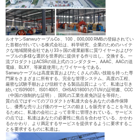
ルオヤンSanwuケーブルCo.、100，000,000 RMBの登録されてい
た首都が付いている株式会社は、科学研究、企業のためのハイテ
クな地域開発会社であり33ヶ国の産業顧客に質ワイヤーおよびケ
ーブルの多様な選択を世界的に提供する作り出し、交換する。一
流プロダクトはACSRの頭上式のコンダクター、AAAC、AACの送
電線、BLXY、等家庭使用したワイヤーをである。
Sanwuケーブルは高度装置およびたくさんの高い技能を持った専
門家をさまざまに所有する。完全な管理システム、高度の工程、
厳密な試験手順および信頼できる製品品質によって、私達は引き
続いてIS09001、IS014001、OHSAS18001のTUVの証明書、CCC
（中国の強制的な証明）、国民の工業生産免許証を等得た。
質の点ではすべてのプロダクトが私達大会をあなたの条件保障
し、優秀な売り上げ後のサービスの励ましを販売することを与え
るために、私達の会社によって非常に管理されている。サービス
の点では、私達はあなたの必要性に焦点を合わせている、かかわ
るかかわり、より満足するサービスを提供するように要求するこ
とを要求するものに私達は。