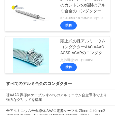
のカントンの銀製のアル
ミ合金のコンダクター
AAACのコンダクター
0.1-15USD per meter MOQ:1000M
接触
頭上式の裸アルミニウム
コンダクターAAC AAAC
ACSR ACARのコンダク
ター
交渉可能 MOQ:1000M
接触
すべてのアルミ合金のコンダクター
裸AAAC 裸導体ケーブル すべてのアルミニウム合金導体でより
強力なグリッドを構築
全アルミニウム合金導体 AAAC 電源ケーブル 25mm2 50mm2