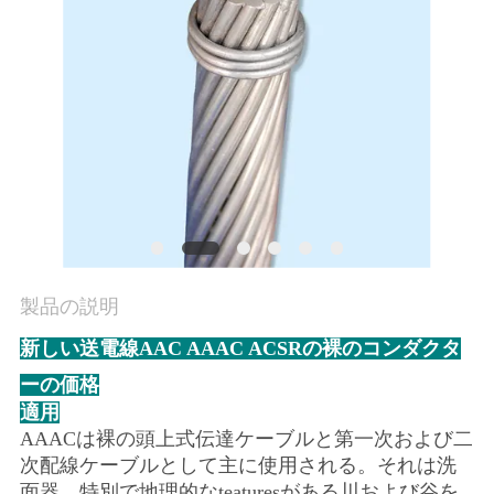
質
管
理
私
達
に
連
製品の説明
絡
新しい送電線AAC AAAC ACSRの裸のコンダクタ
ーの価格
し
適用
な
AAACは裸の頭上式伝達ケーブルと第一次および二
次配線ケーブルとして主に使用される。それは洗
さ
面器、特別で地理的なteaturesがある川および谷を