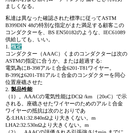
ましくなる。
私達は異なった確認された標準に従ってASTM
B399DIN 48の特別な指定がまた満足する顧客この
コンダクターを、BS EN50182のような、IEC61089
供給しても、いい。
1.
指定
コンダクター（AAAC）くまのコンダクターは次の
ASTMの指定に合うか、または超過する:
電気為にB-398アルミ合金6201-T81ワイヤー。
B-399は6201-T81アルミ合金のコンダクターを同心
位置座礁させた
2.
製品性能
（1）。AAACの電気性能はDCΩ /km （20oC）で示
される。座礁させたワイヤーのためのアルミ合金
ワイヤーの抵抗は次のとおりであ
る:LHA1:32.840nΩより大きくない。m
LHA2:32.530nΩより大きくない。m
（2）。AAACの評価される引張強さはmin.までに