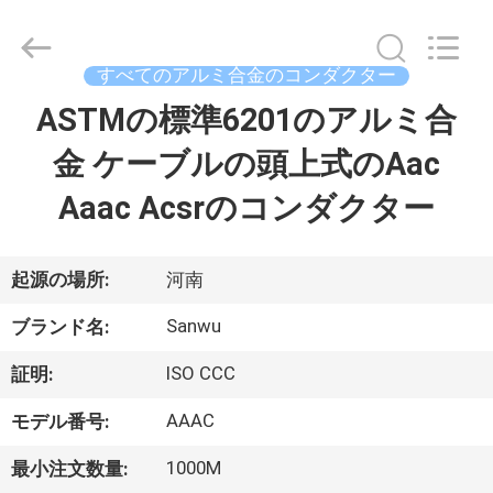
ブ
ル
supplier.
Copyright
すべてのアルミ合金のコンダクター
©
2020
-
ASTMの標準6201のアルミ合
家
2026
Luoyang
Sanwu
金 ケーブルの頭上式のAac
Cable
Co.,
プ
Ltd.,.
Aaac Acsrのコンダクター
All
Rights
ロ
Reserved.
ダ
起源の場所:
河南
ク
Sanwu
ブランド名:
ト
ISO CCC
証明:
AAAC
モデル番号:
私
1000M
最小注文数量: