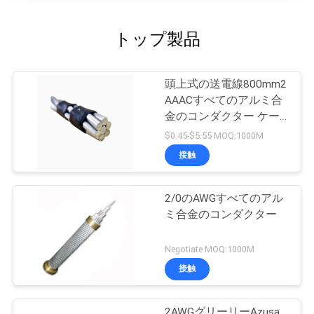
トップ製品
頭上式の送電線800mm2
AAACすべてのアルミ合
金のコンダクター ケー
ブル
$0.45-$5.55 MOQ:1000M
接触
2/0のAWGすべてのアル
ミ合金のコンダクター
Negotiate MOQ:1000M
接触
2AWGグリーリーAzusa