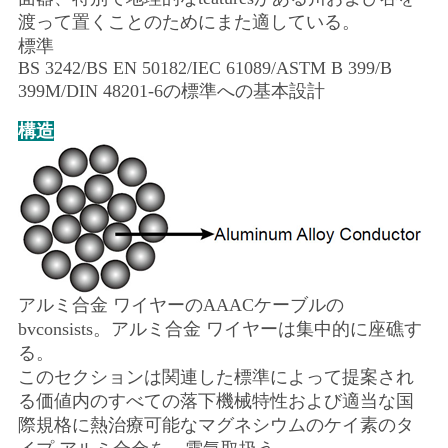
渡って置くことのためにまた適している。
い
標準
BS 3242/BS EN 50182/IEC 61089/ASTM B 399/B
399M/DIN 48201-6の標準への基本設計
ニ
構造
ュ
ー
ス
引
アルミ合金 ワイヤーのAAACケーブルの
用
bvconsists。アルミ合金 ワイヤーは集中的に座礁す
る。
を
このセクションは関連した標準によって提案され
る価値内のすべての落下機械特性および適当な国
要
際規格に熱治療可能なマグネシウムのケイ素のタ