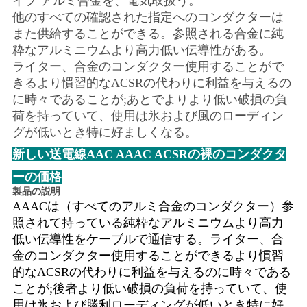
求
イプ アルミ合金を、電気取扱う。
他のすべての確認された指定へのコンダクターは
し
また供給することができる。参照される合金に純
粋なアルミニウムより高力低い伝導性がある。
な
ライター、合金のコンダクター使用することがで
さ
きるより慣習的なACSRの代わりに利益を与えるの
に時々であることが;あとでよりより低い破損の負
い
荷を持っていて、使用は氷および風のローディン
グが低いとき特に好ましくなる。
新しい送電線AAC AAAC ACSRの裸のコンダクタ
地
ーの価格
図
製品の説明
AAACは（すべてのアルミ合金のコンダクター）参
照されて持っている純粋なアルミニウムより高力
PRIVACY
低い伝導性をケーブルで通信する。ライター、合
POLICY
金のコンダクター使用することができるより慣習
的なACSRの代わりに利益を与えるのに時々である
ことが;後者より低い破損の負荷を持っていて、使
用は氷および勝利ローディングが低いとき特に好