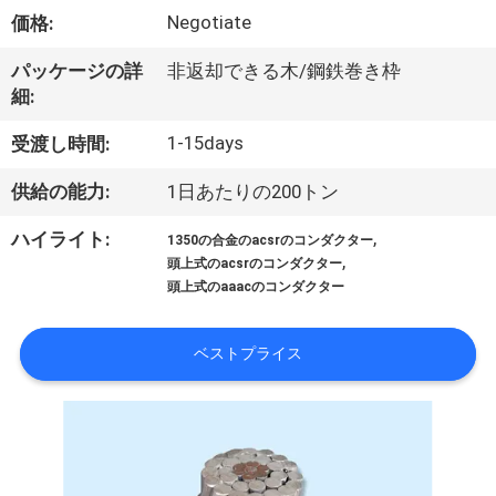
達
Negotiate
価格:
に
パッケージの詳
非返却できる木/鋼鉄巻き枠
つ
細:
い
1-15days
受渡し時間:
て
供給の能力:
1日あたりの200トン
,
ハイライト:
1350の合金のacsrのコンダクター
工
,
頭上式のacsrのコンダクター
頭上式のaaacのコンダクター
場
旅
ベストプライス
行
品