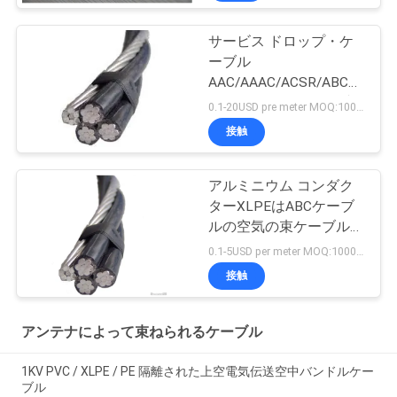
サービス ドロップ・ケ
ーブル
AAC/AAAC/ACSR/ABCの
アンテナは電気ケーブル
0.1-20USD pre meter MOQ:1000メートル
を束ねた
接触
アルミニウム コンダク
ターXLPEはABCケーブ
ルの空気の束ケーブルを
絶縁した
0.1-5USD per meter MOQ:1000M
接触
アンテナによって束ねられるケーブル
1KV PVC / XLPE / PE 隔離された上空電気伝送空中バンドルケー
ブル