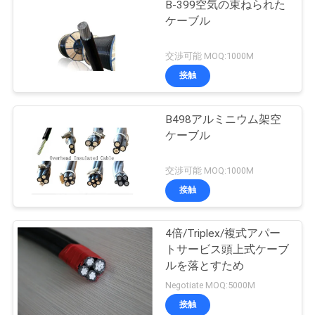
B-399空気の束ねられた
ケーブル
交渉可能 MOQ:1000M
接触
B498アルミニウム架空
ケーブル
交渉可能 MOQ:1000M
接触
4倍/Triplex/複式アパー
トサービス頭上式ケーブ
ルを落とすため
Negotiate MOQ:5000M
接触