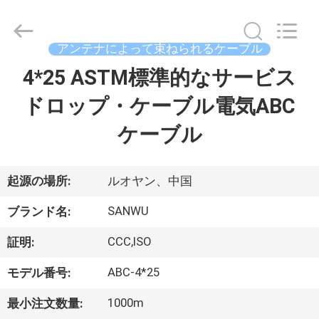
ブ
ル
supplier.
Copyright
アンテナによって束ねられるケーブル
©
2020
-
4*25 ASTM標準的なサービス
家
2026
Luoyang
Sanwu
ドロップ・ケーブル電気ABC
Cable
Co.,
プ
Ltd.,.
ケーブル
All
Rights
ロ
Reserved.
ダ
起源の場所:
ルオヤン、中国
ク
SANWU
ブランド名:
ト
CCC,ISO
証明:
ABC-4*25
モデル番号:
私
1000m
最小注文数量: