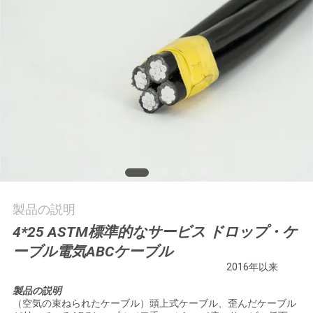
質
管
理
私
達
に
連
製品の説明
絡
4*25 ASTM標準的なサービス ドロップ・ケ
し
ーブル電気ABCケーブル
2016年以来
な
製品の説明
さ
（空気の束ねられたケーブル）頭上式ケーブル、歪んだケーブル