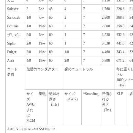
カニ
4
7/w
45
6
7
1,110
151.3
14
Solaster
2
7/w
45
4
7
1,760
226.6
21
Sandcrab
1/0
7/w
60
2
7
2,800
368.8
34
Echinus
1/0
19/w
60
2
7
2,800
358.8
34
ザリガニ
2/0
7/w
60
1
7
3,530
452.6
42
Sipho
2/0
19/w
60
1
7
3,530
441.0
42
Fulgar
3/0
19/w
60
1/0
7
4,460
543.4
52
Arca
4/0
19/w
60
2/0
7
5,390
671.2
64
コード
段階のコンダクター
裸のニュートラル
每に重く
名前
さい
1000フィ
（lbs）
サイ
座礁
絶縁材
サイズ
*Stranding
評価さ
XLP
多
ズ
厚さ
（AWG）
れる
AWG
（mls）
強さ
また
（lbs）
は
MCM
AAC NEUTRAL-MESSENGER