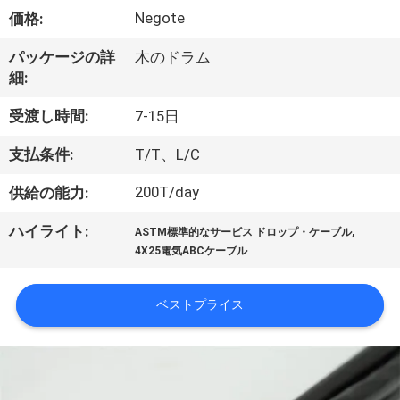
達
Negote
価格:
に
パッケージの詳
木のドラム
つ
細:
い
受渡し時間:
7-15日
て
支払条件:
T/T、L/C
200T/day
供給の能力:
工
,
ハイライト:
場
ASTM標準的なサービス ドロップ・ケーブル
4X25電気ABCケーブル
旅
行
ベストプライス
品