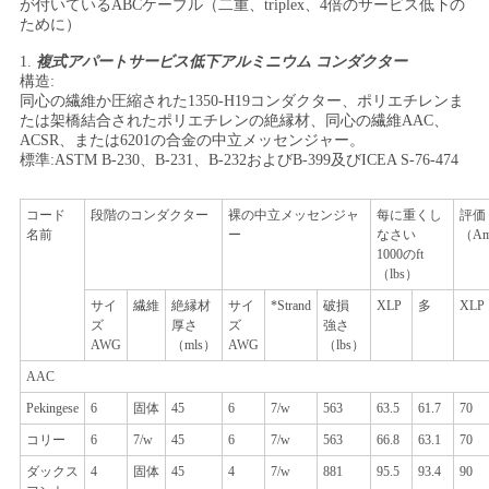
が付いているABCケーブル（二重、triplex、4倍のサービス低下の
ために）
い
1.
複式アパートサービス低下アルミニウム コンダクター
構造:
同心の繊維か圧縮された1350-H19コンダクター、ポリエチレンま
ニ
たは架橋結合されたポリエチレンの絶縁材、同心の繊維AAC、
ACSR、または6201の合金の中立メッセンジャー。
ュ
標準:ASTM B-230、B-231、B-232およびB-399及びICEA S-76-474
ー
コード
段階のコンダクター
裸の中立メッセンジャ
每に重くし
評価
ス
名前
ー
なさい
（Am
1000のft
（lbs）
サイ
繊維
絶縁材
サイ
*Strand
破損
XLP
多
XLP
引
ズ
厚さ
ズ
強さ
AWG
（mls）
AWG
（lbs）
用
AAC
を
Pekingese
6
固体
45
6
7/w
563
63.5
61.7
70
コリー
6
7/w
45
6
7/w
563
66.8
63.1
70
要
ダックス
4
固体
45
4
7/w
881
95.5
93.4
90