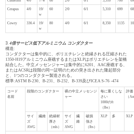
Cuttlefish
4/0
7/ w
60
2/0
6/1
5,310
706
69
Cerapus
4/0
19/
60
2/0
6/1
5,310
699
68
w
Cowry
336.4
19/
80
4/0
6/1
8,350
1135
10
w
3.
4倍サービス低下アルミニウム コンダクター
構造:
コンダクターは集中的に、ポリエチレンと絶縁される圧縮された
1350-H19アルミニウム座礁するまたはXLPはポリエチレンを架橋
結合した。中立メッセンジャーは集中的に6201、AAC座礁する、
またはACSRは段階の同一証明のための突き出された隆起部分
と、1つのコンダクター製造される。
標準:ASTM B-230、B-231、B-232、B-339及びICEA S-76 -474
コード
段階のコンダクター
裸の中立メッセンジ
每に重くしな
評価
名前
ャー
さい
（Am
1000のft
（lbs）
サイ
繊維
絶縁材
サイ
繊
破損
XLP
多
XLP
ズ
厚さ
ズ
維
強さ
AWG
（mls）
AWG
（lbs）