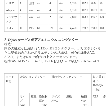
ハリアー
4
固体
45
4
7/w
1,760
102.0
99.9
90
Whippet
4
7/w
45
4
7/w
1,760
107.0
101.9
90
シュナウ
2
7/w
45
2
7/w
2,800
163.3
156.2
120
ツァー
Heeler
1/0
19/w
60
1/0
7/w
4,460
259.2
250.8
160
2.
Triplexサービス低下アルミニウム コンダクター
構造:
同心の繊維か圧縮された1350-H19コンダクター、ポリエチレンま
たは架橋結合されたポリエチレンの絶縁材、同心の繊維AAC、
ACSR、または6201の合金の中立メッセンジャー。
標準:ASTM B-230、B-231、B-232およびB-339及びICEA S-76-474
コード
段階のコンダクター
裸の中立メッセンジャー
每に重く
名前
さい
1000のft
（lbs）
サイ
座礁
絶縁材
サイズ
座礁
破損
XLP
多
ズ
厚さ
AWG
強さ
AWG
（mls）
（lbs）