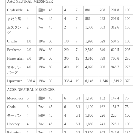
AAC NEUTRAL-MESSNGER
Clydesdale
4
固体
45
4
7
881
208
201.8
100
まだら馬
4
7/w
45
4
7
881
223
207.9
100
ムスタン
2
7/w
45
2
7
1,350
333
312.6
135
グ
Criollo
1/0
19/w
60
1/0
7
1,990
529
504.5
180
Percheron
2/0
19/w
60
2/0
7
2,510
649
620.5
205
Hanoverian
3/0
19/w
60
3/0
19
3,310
799
765.6
235
オルデン
4/0
19/w
60
4/0
19
4,020
986
946.7
275
バーグ
Lipizzaner
336.4
19/w
80
336.4
19
6,146
1,546
1,519.2
370
ACSR NEUTRAL-MESSNGER
Morochuca
6
固体
45
6
6/1
1,190
152
147.4
75
Chola
6
7/w
45
6
6/1
1,190
162
151.7
75
モーガン
4
固体
45
4
6/1
1,860
226
220
100
Hackney
4
7/w
45
4
6/1
1,860
241
226.1
100
Palomino
2
7/w
45
2
6/1
2,850
362
342.6
135