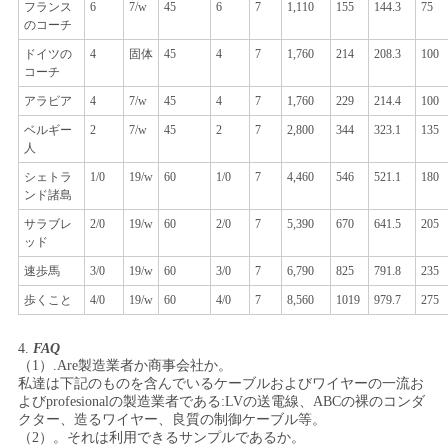
フランス
6
7/w
45
6
7
1,110
155
144.3
75
のコーチ
ドイツの
4
固体
45
4
7
1,760
214
208.3
100
コーチ
アラビア
4
7/w
45
4
7
1,760
229
214.4
100
ベルギー
2
7/w
45
2
7
2,800
344
323.1
135
人
シェトラ
1/0
19/w
60
1/0
7
4,460
546
521.1
180
ンド諸島
サラブレ
2/0
19/w
60
2/0
7
5,390
670
641.5
205
ッド
速歩馬
3/0
19/w
60
3/0
7
6,790
825
791.8
235
歩くこと
4/0
19/w
60
4/0
7
8,560
1019
979.7
275
4.
FAQ
（1）.Are製造業者か商事会社か。
私達は下記のものを含んでいるケーブルおよびワイヤーの一流お
よびprofesionalの製造業者である:LVの送電線、ABCの裸のコンダ
クター、造るワイヤー、良質の制御ケーブル等。
（2）。それは利用できるサンプルであるか。