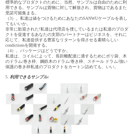
標準的なプロダクトのために、当然、サンプルは自由のために利
用できる。サンプルは貨物に対して解放され、貨物はであるまた
受諾可能集まる。
（3）。私達は値をつけるためにあなたのSANWUケーブルを表し
てもいいか。
非常に歓迎された!私達は代理店を捜しているまたは私達のプロダ
クトを促進するあなたの支部のパートナーはビジネスを、それに
応じて、私達提供する豊富なリターンを得させる素晴らしい
condictionsを開発する。
（4）。パッケージはどうですか。
私達は、コイルによって、長距離配達に適するためにポリ袋、木
のドラム/巻き枠、鋼鉄木のドラム/巻き枠、スチール ドラム/強い
保護の巻き枠私達のプロダクトをカートン詰めても、いい。
5.
利用できるサンプル: