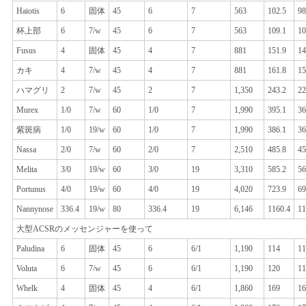
Haiotis
6
固体
45
6
7
563
102.5
98
杯上部
6
7/w
45
6
7
563
109.1
10
Fusus
4
固体
45
4
7
881
151.9
14
カキ
4
7/w
45
4
7
881
161.8
15
ハマグリ
2
7/w
45
2
7
1,350
243.2
22
Murex
1/0
7/w
60
1/0
7
1,990
395.1
36
紫斑病
1/0
19/w
60
1/0
7
1,990
386.1
36
Nassa
2/0
7/w
60
2/0
7
2,510
485.8
45
Melita
3/0
19/w
60
3/0
19
3,310
585.2
56
Portunus
4/0
19/w
60
4/0
19
4,020
723.9
69
Nannynose
336.4
19/w
80
336.4
19
6,146
1160.4
11
大型ACSRのメッセンジャーを使って
Paludina
6
固体
45
6
6/1
1,190
114
11
Voluta
6
7/w
45
6
6/1
1,190
120
11
Whelk
4
固体
45
4
6/1
1,860
169
16