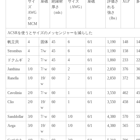
サイ
座礁
絶縁材
サイズ
座礁
評価さ
XLP
多
ズ
厚さ
（AWG）
れる
AWG
（mls）
強さ
か
（lbs）
MCM
ACSRを使うとサイズのメッセンジャーを減らした
帆立貝
4
固体
45
6
6/1
1,190
148
14
Strombus
4
7/w
45
6
6/1
1,190
158
14
ドクムギ
2
7/ w
45
4
6/1
1,860
233
22
Janthina
1/0
7/ w
60
2
6/1
2,850
376
36
Ranella
1/0
19/
60
2
6/1
2,850
372
36
w
Cavolinia
2/0
7/ w
60
1
6/1
3,550
462
45
Clio
2/0
19/
60
1
6/1
3,550
458
44
w
Sanddollar
3/0
7/ w
60
1/0
6/1
4,380
570
55
Aega
3/0
19/
60
1/0
6/1
4,380
565
55
w