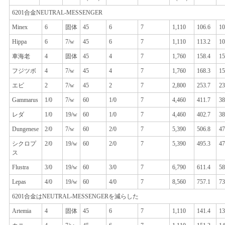
6201合金NEUTRAL-MESSENGER
Minex
6
固体
45
6
7
1,110
106.6
10
Hippa
6
7/w
45
6
7
1,110
113.2
10
車海老
4
固体
45
4
7
1,760
158.4
15
フジツボ
4
7/w
45
4
7
1,760
168.3
15
エビ
2
7/w
45
2
7
2,800
253.7
23
Gammarus
1/0
7/w
60
1/0
7
4,460
411.7
38
レダ
1/0
19/w
60
1/0
7
4,460
402.7
38
Dungenese
2/0
7/w
60
2/0
7
5,390
506.8
47
シクロプ
2/0
19/w
60
2/0
7
5,390
495.3
47
ス
Flustra
3/0
19/w
60
3/0
7
6,790
611.4
58
Lepas
4/0
19/w
60
4/0
7
8,560
757.1
73
6201合金はNEUTRAL-MESSENGERを減らした
Artemia
4
固体
45
6
7
1,110
141.4
13