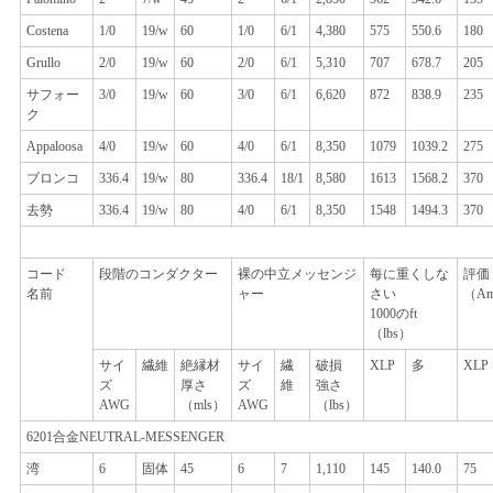
Costena
1/0
19/w
60
1/0
6/1
4,380
575
550.6
180
Grullo
2/0
19/w
60
2/0
6/1
5,310
707
678.7
205
サフォー
3/0
19/w
60
3/0
6/1
6,620
872
838.9
235
ク
Appaloosa
4/0
19/w
60
4/0
6/1
8,350
1079
1039.2
275
ブロンコ
336.4
19/w
80
336.4
18/1
8,580
1613
1568.2
370
去勢
336.4
19/w
80
4/0
6/1
8,350
1548
1494.3
370
コード
段階のコンダクター
裸の中立メッセンジ
每に重くしな
評価
名前
ャー
さい
（Am
1000のft
（lbs）
サイ
繊維
絶縁材
サイ
繊
破損
XLP
多
XLP
ズ
厚さ
ズ
維
強さ
AWG
（mls）
AWG
（lbs）
6201合金NEUTRAL-MESSENGER
湾
6
固体
45
6
7
1,110
145
140.0
75