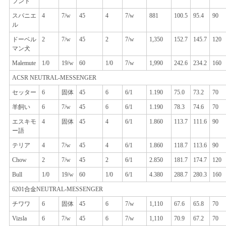
求
フント
スパニエ
4
7/w
45
4
7/w
881
100.5
95.4
90
し
ル
な
ドーベル
2
7/w
45
2
7/w
1,350
152.7
145.7
120
マン犬
さ
Malemute
1/0
19/w
60
1/0
7/w
1,990
242.6
234.2
160
ACSR NEUTRAL-MESSENGER
い
セッター
6
固体
45
6
6/1
1.190
75.0
73.2
70
羊飼い
6
7/w
45
6
6/1
1.190
78.3
74.6
70
地
エスキモ
4
固体
45
4
6/1
1.860
113.7
111.6
90
ー語
図
テリア
4
7/w
45
4
6/1
1.860
118.7
113.6
90
Chow
2
7/w
45
2
6/1
2.850
181.7
174.7
120
PRIVACY
Bull
1/0
19/w
60
1/0
6/1
4.380
288.7
280.3
160
POLICY
6201合金NEUTRAL-MESSENGER
チワワ
6
固体
45
6
7/w
1,110
67.6
65.8
70
Vizsla
6
7/w
45
6
7/w
1,110
70.9
67.2
70