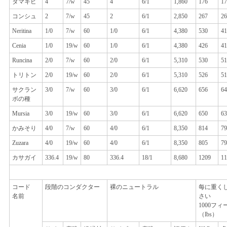
タマキビ
4
7/w
45
4
6/1
1,860
176
17
コンシュ
2
7/w
45
2
6/1
2,850
267
26
Neritina
1/0
7/w
60
1/0
6/1
4,380
530
41
Cenia
1/0
19/w
60
1/0
6/1
4,380
426
41
Runcina
2/0
7/w
60
2/0
6/1
5,310
530
51
トリトン
2/0
19/w
60
2/0
6/1
5,310
526
51
サクラン
3/0
7/w
60
3/0
6/1
6,620
656
64
ボの種
Mursia
3/0
19/w
60
3/0
6/1
6,620
650
63
かみそり
4/0
7/w
60
4/0
6/1
8,350
814
79
Zuzara
4/0
19/w
60
4/0
6/1
8,350
805
79
カサガイ
336.4
19/w
80
336.4
18/1
8,680
1209
11
コード
段階のコンダクター
裸のニュートラル
每に重く
名前
さい
1000フィ
（lbs）