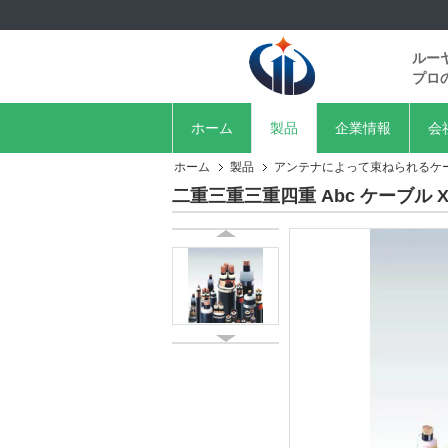
ルー
プロ
ホーム
製品
企業情報
会
ホーム
製品
アンテナによって束ねられるケ
二重三重三重四重 Abc ケーブル X