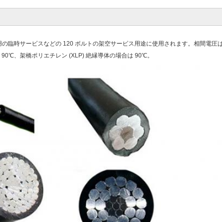
の臨時サービスなどの 120 ボルトの架空サービス用途に使用されます。相間電圧は 6
℃、架橋ポリエチレン (XLP) 絶縁導体の場合は 90℃。