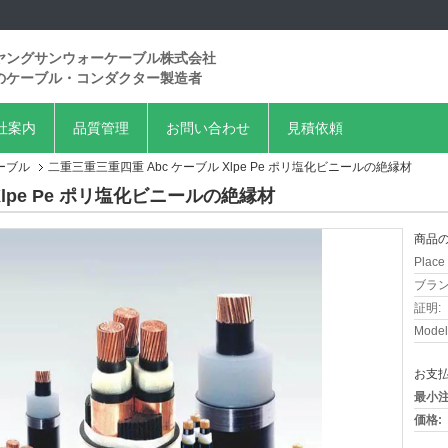
ヤングサンウォーケーブル株式会社
のケーブル・コンダクター製造者
社案内
品質管理
お問い合わせ
見積依頼
ーブル
二重三重三重四重 Abc ケーブル Xlpe Pe ポリ塩化ビニールの絶縁材
lpe Pe ポリ塩化ビニールの絶縁材
商品の
Place 
ブラン
証明:
Model
お支払
最小注
価格: