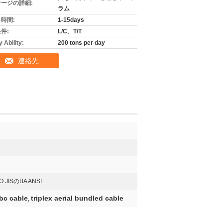
ージの詳細:
ラム
時間:
1-15days
件:
L/C、T/T
 Ability:
200 tons per day
連絡先
SO JISのBA ANSI
abc cable
triplex aerial bundled cable
,