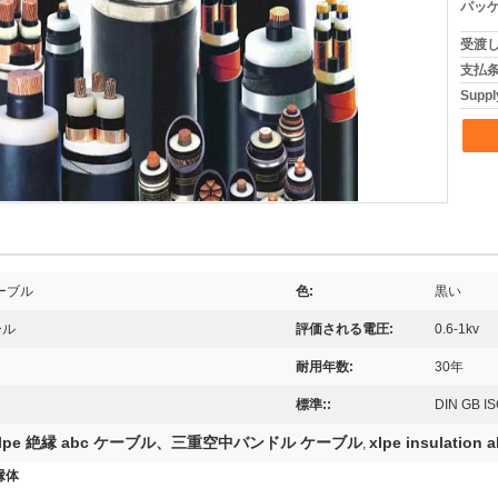
パッケ
受渡し
支払条
Supply
ーブル
色:
黒い
ール
評価される電圧:
0.6-1kv
耐用年数:
30年
標準::
DIN GB I
xlpe 絶縁 abc ケーブル、三重空中バンドル ケーブル
xlpe insulation 
,
縁体