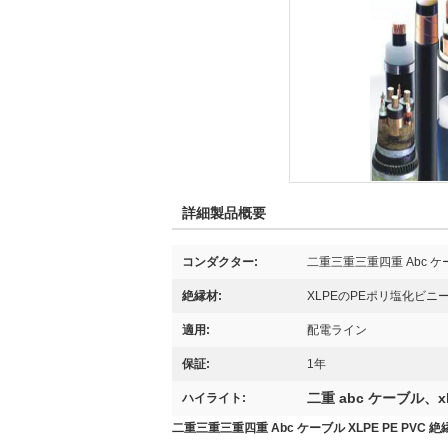
詳細製品概要
コンダクター:
二重三重三重四重 Abc ケ
絶縁材:
XLPEのPEポリ塩化ビニ
適用:
配電ライン
保証:
1年
二重 abc ケーブル、
ハイライト:
二重三重三重四重 Abc ケーブル XLPE PE PVC 絶