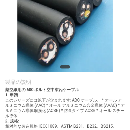
質
管
理
私
達
に
連
製品の説明
架空線用の 600 ボルト空中束ねケーブル
絡
1. 申請
このシリーズには以下が含まれます: ABC ケーブル、 * オール ア
し
ルミニウム導体 (AAC) * オール アルミニウム合金導体 (AAAC) * ア
ルミニウム導体鋼強化 (ACSR) * 防食タイプ ACSR * オール スチー
な
ル導体
2. 規格:
さ
相対的な製造規格: IEC61089、ASTM B231、B232、BS215、