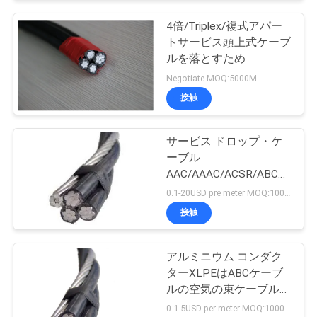
4倍/Triplex/複式アパー
トサービス頭上式ケーブ
ルを落とすため
Negotiate MOQ:5000M
接触
サービス ドロップ・ケ
ーブル
AAC/AAAC/ACSR/ABCの
アンテナは電気ケーブル
0.1-20USD pre meter MOQ:1000メートル
を束ねた
接触
アルミニウム コンダク
ターXLPEはABCケーブ
ルの空気の束ケーブルを
絶縁した
0.1-5USD per meter MOQ:1000M