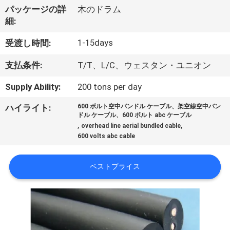
達
パッケージの詳
木のドラム
に
細:
つ
1-15days
受渡し時間:
い
支払条件:
T/T、L/C、ウェスタン・ユニオン
て
Supply Ability:
200 tons per day
ハイライト:
600 ボルト空中バンドル ケーブル、架空線空中バン
工
ドル ケーブル、600 ボルト abc ケーブル
,
,
overhead line aerial bundled cable
場
600 volts abc cable
旅
ベストプライス
行
品