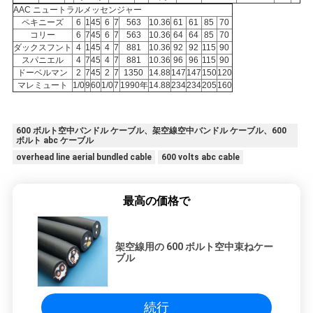
求
AAC ニュートラルメッセンジャー
ペキニーズ
6
1
45
6
7
563
10.36
61
61
85
70
し
コリー
6
7
45
6
7
563
10.36
64
64
85
70
ダックスフント
4
1
45
4
7
881
10.36
92
92
115
90
な
スパニエル
4
7
45
4
7
881
10.36
96
96
115
90
ドーベルマン
2
7
45
2
7
1350
14.88
147
147
150
120
さ
マレミュート
1/0
9
60
1/0
7
1990年
14.88
234
234
205
160
い
600 ボルト空中バンドル ケーブル、架空線空中バンドル ケーブル、600
ボルト abc ケーブル
overhead line aerial bundled cable
600 volts abc cable
地
図
最高の価格で
PRIVACY
架空線用の 600 ボルト空中束ねケー
POLICY
ブル
続行