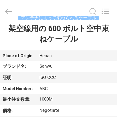
ブ
ル
supplier.
Copyright
アンテナによって束ねられるケーブル
©
2020
-
架空線用の 600 ボルト空中束
家
2026
Luoyang
Sanwu
ねケーブル
Cable
Co.,
プ
Ltd.,.
All
Rights
ロ
Reserved.
Place of Origin:
Henan
ダ
Sanwu
ブランド名:
ク
ISO CCC
証明:
ト
Model Number:
ABC
1000M
最小注文数量:
私
Negotiate
価格: