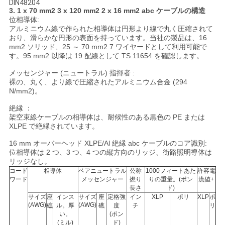
DIN48204
3. 1 x 70 mm2 3 x 120 mm2 2 x 16 mm2 abc ケーブルの構造
い
位相導体:
アルミニウム線で作られた相導体は円形より線で丸く圧縮されて
おり、滑らかな円形の表面を持っています。当社の製品は、16
mm2 ソリッド、25 ～ 70 mm2 7 ワイヤードとして利用可能で
ニ
す。95 mm2 以降は 19 配線として TS 11654 を確認します。
ュ
メッセンジャー (ニュートラル) 指揮者 :
裸の、丸く、より線で圧縮されたアルミニウム合金 (294
ー
N/mm2)。
ス
絶縁 ：
架空束線ケーブルの相導体は、耐候性のある黒色の PE または
XLPE で絶縁されています。
引
16 mm オーバーヘッド XLPE/Al 絶縁 abc ケーブルのコア識別:
位相導体は 2 つ、3 つ、4 つの縦方向のリッジ、街路照明導体は
リッジなし。
用
コード
相導体
ベアニュートラル
公称
1000フィートあた
許容電
ワード
メッセンジャー
撚り
りの重量。(ポン
流値+
を
長さ
ド)
サイズ
座
インス
サイズ
座
定格強
イン
XLP
ポリ
XLP
ポ
要
(AWG)
(AWG)
礁
ル。厚
礁
度
チ
リ
い。
(ポン
(ミル)
ド)