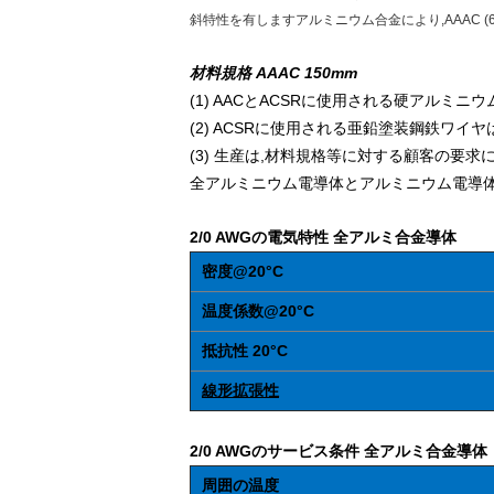
斜特性を有しますアルミニウム合金により,AAAC (6
材料規格 AAAC 150mm
(1) AACとACSRに使用される硬アルミニウム電導体
(2) ACSRに使用される亜鉛塗装鋼鉄ワイヤは,IE
(3) 生産は,材料規格等に対する顧客の要
全アルミニウム電導体とアルミニウム電導
2/0 AWGの電気特性 全アルミ合金導体
密度@20°C
温度係数@20°C
抵抗性 20°C
線形拡張性
2/0 AWGのサービス条件 全アルミ合金導体
周囲の温度