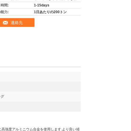
時間:
1-15days
能力:
1日あたりの200トン
連絡先
ング
に高強度アルミニウム合金を使用します.より良い傾