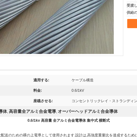
受渡し
供給の
適用する:
ケーブル構造
料金:
0.6/1kV
座礁させる:
コンセントリックレイ・ストランディ
金導体
高容量全アルミ合金電導
オーバーヘッドアルミ合金導体
,
,
0.6/1kv 高容量 全アルミ合金電導体 集中式 横断式
次配送のための裸の上電導として使用されます.設計は,高強度重量比を達成するため