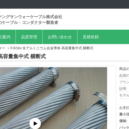
ヤングサンウォーケーブル株式会社
のケーブル・コンダクター製造者
社案内
品質管理
お問い合わせ
見積依頼
ター
0.6/1kv 全アルミニウム合金導体 高容量集中式 横断式
 高容量集中式 横断式
商品の
起源の
ブラン
証明:
モデル
お支払
最小注
価格:
パッケ