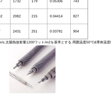
67
1732
179
0.05306
743
82
2082
215
0.04414
827
7
2431
251
0.03781
904
m/s,太陽熱放射量1200ワット/m2を基準とする.周囲温度50°C&導体温度8