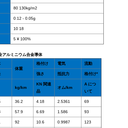
80 130kg/m2
0.12 - 0.05g
10 18
5 ¥ 100%
 全アルミニウム合金導体
体
格付け
電気
流動
体重
径
強さ
抵抗力
格付け*
KN 関連
A につ
kg/km
オム/km
品
いて
5
36.2
4.18
2.5361
69
8
57.9
6.69
1.586
93
1
92
10.6
0.9987
123