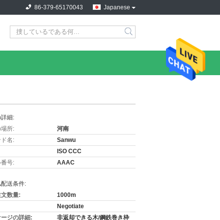
86-379-65170043
Japanese
詳細:
場所:
河南
ド名:
Sanwu
ISO CCC
番号:
AAAC
配送条件:
文数量:
1000m
Negotiate
ージの詳細:
非返却できる木/鋼鉄巻き枠