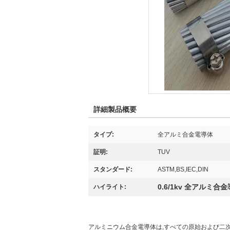
詳細製品概要
タイプ:
全アルミ合金電導体
証明:
TUV
スタンダード:
ASTM,BS,IEC,DIN
0.6/1kv 全アルミ合
ハイライト:
アルミニウム合金電導体は,すべての原始および二