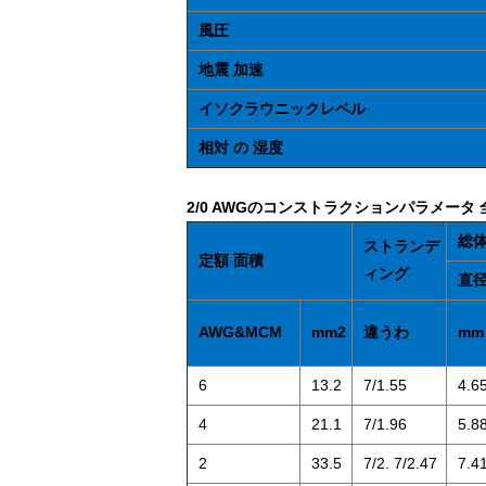
風圧
地震 加速
イソクラウニックレベル
相対 の 湿度
2/0 AWGのコンストラクションパラメータ
総
ストランデ
定額
面積
ィング
直
AWG&MCM
mm
2
違うわ
mm
6
13.2
7/1.55
4.6
4
21.1
7/1.96
5.8
2
33.5
7/2. 7/2.47
7.4