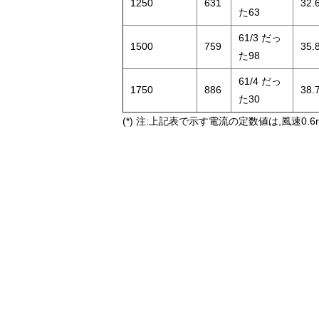
1250
631
32.
た63
61/3 だっ
1500
759
35.
た98
61/4 だっ
1750
886
38.
た30
(*) 注:上記表で示す電流の定数値は,風速0.6